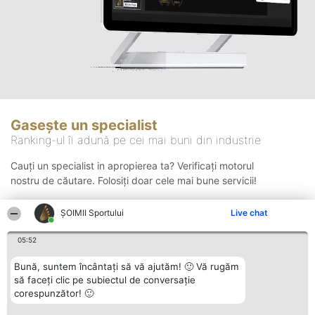
Gasește un specialist
Ranking-ul îi adună pe cei mai buni din industrie
Cauți un specialist in apropierea ta? Verificați motorul
nostru de căutare. Folosiți doar cele mai bune servicii!
ȘOIMII Sportului
Live chat
Căutare
05:52
Bună, suntem încântați să vă ajutăm! 🙂 Vă rugăm
să faceți clic pe subiectul de conversație
corespunzător! 🙂