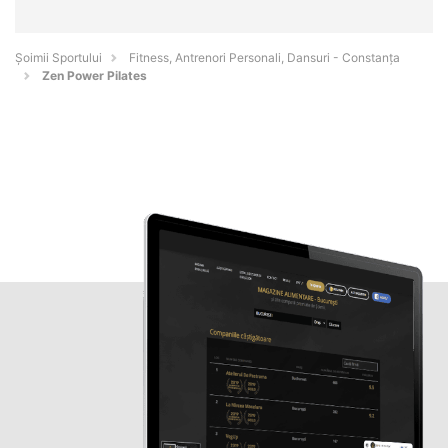
Șoimii Sportului
Fitness, Antrenori Personali, Dansuri - Constanţa
Zen Power Pilates