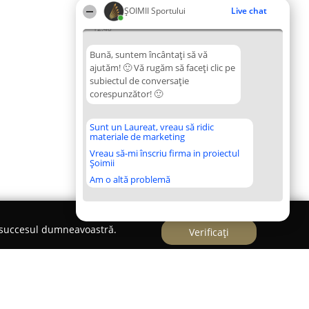
ȘOIMII Sportului
Live chat
12:48
Bună, suntem încântați să vă
ajutăm! 🙂 Vă rugăm să faceți clic pe
subiectul de conversație
corespunzător! 🙂
Sunt un Laureat, vreau să ridic
materiale de marketing
Vreau să-mi înscriu firma in proiectul
Șoimii
Am o altă problemă
e succesul dumneavoastră.
Verificați