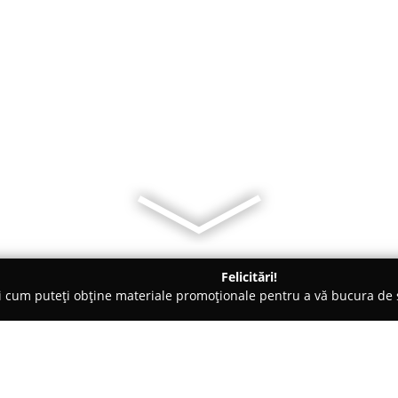
Felicitări!
ți cum puteți obține materiale promoționale pentru a vă bucura d
ansuri - Cluj-Napoca
Fit Buddy