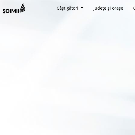
Câștigătorii
Județe și orașe