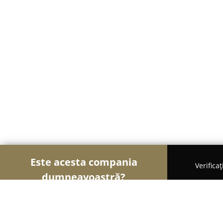
Este acesta compania
Verifica
dumneavoastră?
Șoimii Sportului
Fitness, Antrenori Personali, D