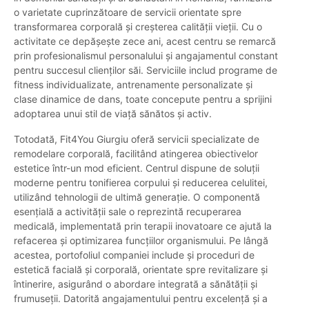
o varietate cuprinzătoare de servicii orientate spre
transformarea corporală și creșterea calității vieții. Cu o
activitate ce depășește zece ani, acest centru se remarcă
prin profesionalismul personalului și angajamentul constant
pentru succesul clienților săi. Serviciile includ programe de
fitness individualizate, antrenamente personalizate și
clase dinamice de dans, toate concepute pentru a sprijini
adoptarea unui stil de viață sănătos și activ.
Totodată, Fit4You Giurgiu oferă servicii specializate de
remodelare corporală, facilitând atingerea obiectivelor
estetice într-un mod eficient. Centrul dispune de soluții
moderne pentru tonifierea corpului și reducerea celulitei,
utilizând tehnologii de ultimă generație. O componentă
esențială a activității sale o reprezintă recuperarea
medicală, implementată prin terapii inovatoare ce ajută la
refacerea și optimizarea funcțiilor organismului. Pe lângă
acestea, portofoliul companiei include și proceduri de
estetică facială și corporală, orientate spre revitalizare și
întinerire, asigurând o abordare integrată a sănătății și
frumuseții. Datorită angajamentului pentru excelență și a