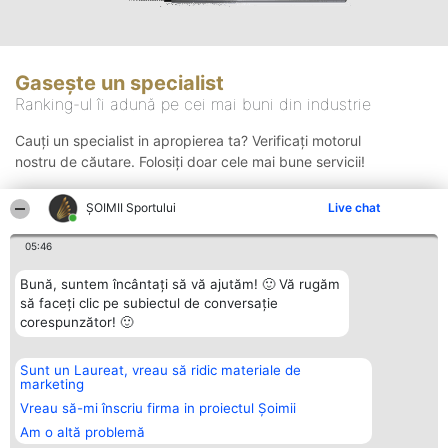
Gasește un specialist
Ranking-ul îi adună pe cei mai buni din industrie
Cauți un specialist in apropierea ta? Verificați motorul
nostru de căutare. Folosiți doar cele mai bune servicii!
ȘOIMII Sportului
Live chat
Căutare
05:46
Bună, suntem încântați să vă ajutăm! 🙂 Vă rugăm
să faceți clic pe subiectul de conversație
corespunzător! 🙂
Sunt un Laureat, vreau să ridic materiale de
Organizator Ranking
Plebiscyt
Contact
marketing
BRIGHT SOLUTIONS BR SRL
Câștigătorii
Contact
Aleea Timisul De Sus 2 Bl. A30
Lista Tuturor
Vreau să-mi înscriu firma in proiectul Șoimii
Sc. A Et. 4 Ap. 13 Cod 061952
Laureaților
Am o altă problemă
București
Reguli
CUI 36737675
Statut