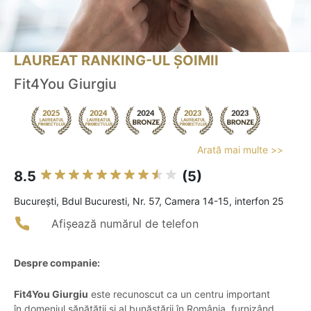
LAUREAT RANKING-UL ȘOIMII
Fit4You Giurgiu
Arată mai multe >>
8.5
(5)
Bucureşti, Bdul Bucuresti, Nr. 57, Camera 14-15, interfon 25
Afișează numărul de telefon
Despre companie:
Fit4You Giurgiu
este recunoscut ca un centru important
în domeniul sănătății și al bunăstării în România, furnizând