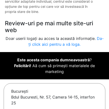
serviciilor adaptate individual, centrul este considerat o
opțiune de top pentru cei care vor să investească în
propria stare de bine.
Review-uri pe mai multe site-uri
web
Doar userii logați au acces la această informație.
Da-
ți click aici pentru a vă loga.
Este acesta compania dumneavoastră
?
Felicitări!
Aă cum să primești materialele de
marketing
Bucureşti
Bdul Bucuresti, Nr. 57, Camera 14-15, interfon
25