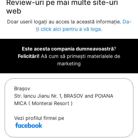
Review-uri pe mai multe site-uri
web
Doar userii logați au acces la această informație.
Da-
ți click aici pentru a vă loga.
Este acesta compania dumneavoastră
?
Felicitări!
Aă cum să primești materialele de
marketing
Braşov
Str. Iancu Jianu Nr. 1, BRASOV and POIANA
MICA ( Monterai Resort )
Vezi profilul firmei pe