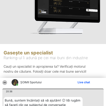
Gasește un specialist
Ranking-ul îi adună pe cei mai buni din industrie
Cauți un specialist in apropierea ta? Verificați motorul
nostru de căutare. Folosiți doar cele mai bune servicii!
ȘOIMII Sportului
Live chat
Căutare
20:36
Bună, suntem încântați să vă ajutăm! 🙂 Vă rugăm
să faceți clic pe subiectul de conversație