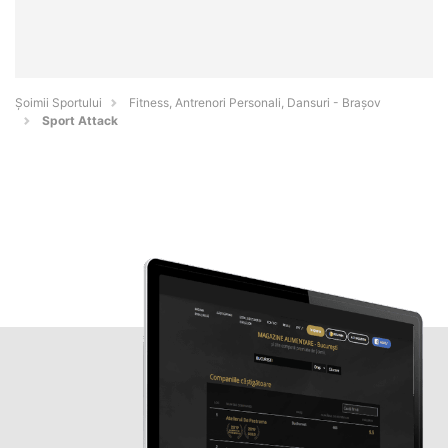
Șoimii Sportului
Fitness, Antrenori Personali, Dansuri - Braşov
Sport Attack