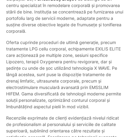
centru specializat în remodelare corporală și promovarea
stării de bine. Instituția se concentrează pe furnizarea unui
portofoliu larg de servicii moderne, adaptate pentru a
susține diverse obiective legate de frumusețe și tonifierea
corporală.
Oferta cuprinde proceduri de ultimă generație, precum
tratamente LPG cellu corporal, echipamente EXILIS ELITE
care acționează pe multiple zone, sesiuni specifice
Lipozero, terapii Oxygenera pentru revigorare, dar și
ședințe cu unde de șoc utilizând tehnologia X WAVE. Pe
lângă acestea, sunt puse la dispoziție tratamente de
drenaj limfatic, ultrasunete corporale, precum și
electrostimulare musculară avansată prin EMSSLIM
HIFEM. Gama diversificată de tehnologii moderne permite
soluții personalizate, optimizând conturul corporal și
îmbunătățind aspectul pielii în mod vizibil.
Recenziile exprimate de clienți evidențiază nivelul ridicat
de profesionalism al personalului și serviciile de calitate
superioară, subliniind orientarea către rezultate și