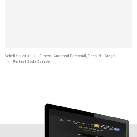
Șoimii Sportului
Fitness, Antrenori Personali, Dansuri - Braşov
Perfect Body Brasov