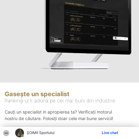
Gasește un specialist
Ranking-ul îi adună pe cei mai buni din industrie
Cauți un specialist in apropierea ta? Verificați motorul
nostru de căutare. Folosiți doar cele mai bune servicii!
ȘOIMII Sportului
Live chat
Căutare