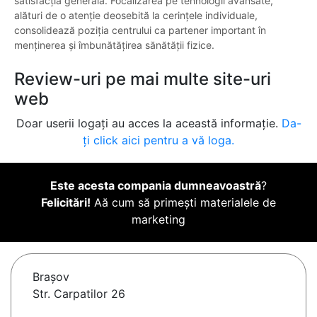
satisfacția generală. Focalizarea pe tehnologii avansate,
alături de o atenție deosebită la cerințele individuale,
consolidează poziția centrului ca partener important în
menținerea și îmbunătățirea sănătății fizice.
Review-uri pe mai multe site-uri
web
Doar userii logați au acces la această informație.
Da-
ți click aici pentru a vă loga.
Este acesta compania dumneavoastră
?
Felicitări!
Aă cum să primești materialele de
marketing
Braşov
Str. Carpatilor 26