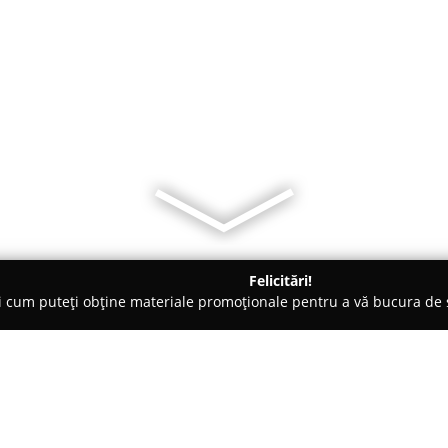
Felicitări!
ți cum puteți obține materiale promoționale pentru a vă bucura d
nsuri - Bucureşti
SanGym Bucuresti