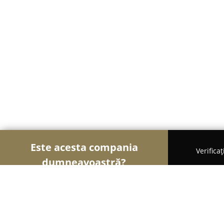
Este acesta compania
Verifica
dumneavoastră?
Șoimii Sportului
Fitness, Antrenori Personali, Da