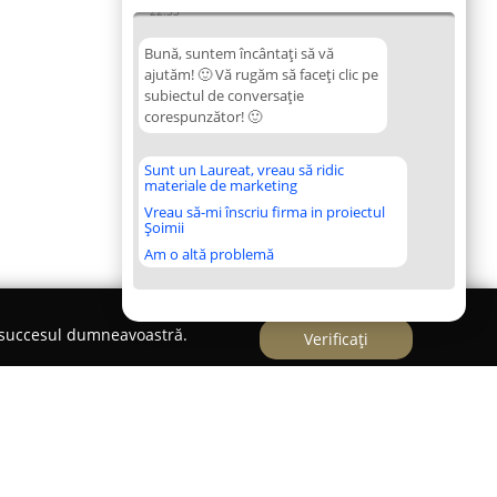
22:33
Bună, suntem încântați să vă
ajutăm! 🙂 Vă rugăm să faceți clic pe
subiectul de conversație
corespunzător! 🙂
Sunt un Laureat, vreau să ridic
materiale de marketing
Vreau să-mi înscriu firma in proiectul
Șoimii
Am o altă problemă
e succesul dumneavoastră.
Verificați