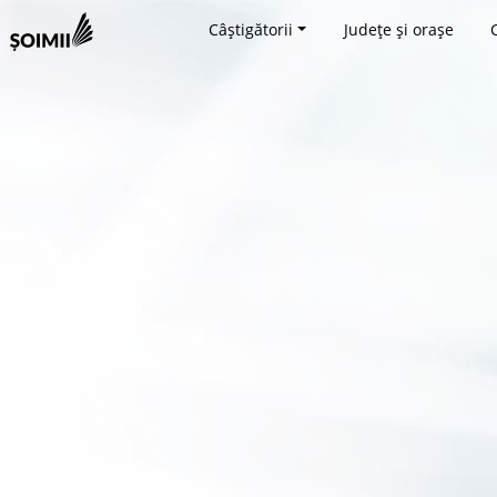
Câștigătorii
Județe și orașe