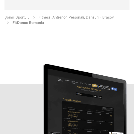
Șoimii Sportului
Fitness, Antrenori Personali, Dansuri - Braşov
FitDance Romania