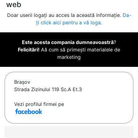
web
Doar userii logați au acces la această informație.
Da-
ți click aici pentru a vă loga.
Este acesta compania dumneavoastră
?
Felicitări!
Aă cum să primești materialele de
marketing
Braşov
Strada Zizinului 119 Sc.A Et.3
Vezi profilul firmei pe