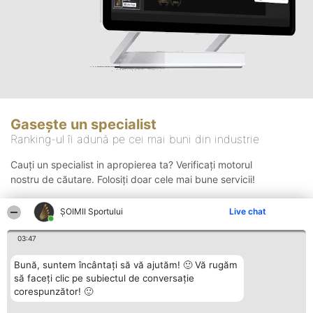
Gasește un specialist
Ranking-ul îi adună pe cei mai buni din industrie
Cauți un specialist in apropierea ta? Verificați motorul
nostru de căutare. Folosiți doar cele mai bune servicii!
ȘOIMII Sportului
Live chat
Căutare
03:47
Bună, suntem încântați să vă ajutăm! 🙂 Vă rugăm
să faceți clic pe subiectul de conversație
corespunzător! 🙂