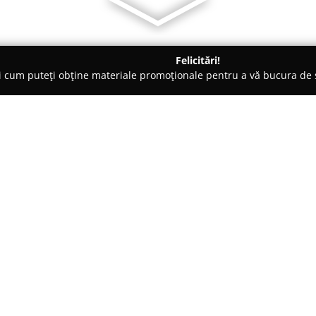
Felicitări!
ți cum puteți obține materiale promoționale pentru a vă bucura d
suri - Ploieşti
Tonic Gym
Despre companie:
Tonic Gym
din Ploiești reprezi
sănătății și a activității fizice
satisfacerea nevoilor individu
mediu potrivit atât pentru încep
Arată mai multe >>
Echipa de instructori profesion
abilitățile de îndrumare, oferă 
atingă obiectivele de fitness p