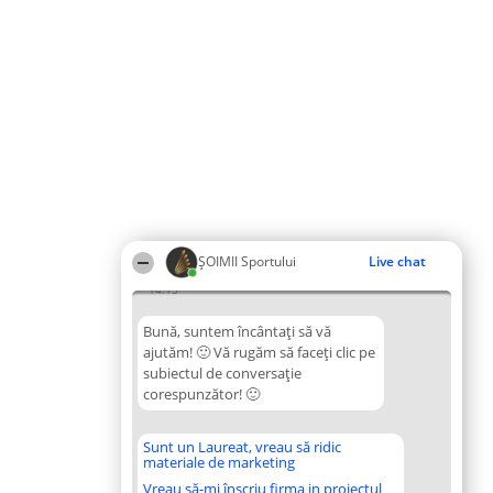
ȘOIMII Sportului
Live chat
14:15
Bună, suntem încântați să vă
ajutăm! 🙂 Vă rugăm să faceți clic pe
subiectul de conversație
corespunzător! 🙂
Sunt un Laureat, vreau să ridic
materiale de marketing
Vreau să-mi înscriu firma in proiectul