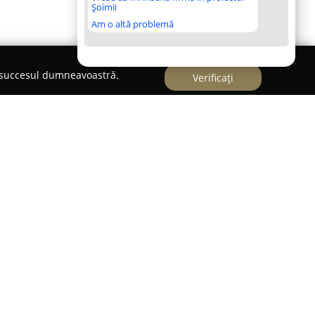
Șoimii
Am o altă problemă
e succesul dumneavoastră.
Verificați
ntă un centru de fitness orientat spre susținerea
, situat pe strada Cantacuzino 340A. Centrat pe
ale ale membrilor săi, acest spațiu promovează un
ători, cât și pentru sportivi cu experiență.
iști, recunoscuți pentru atitudinea amabilă și
sprijin personalizat care ajută membrii să își
rin antrenamente bine adaptate necesităților