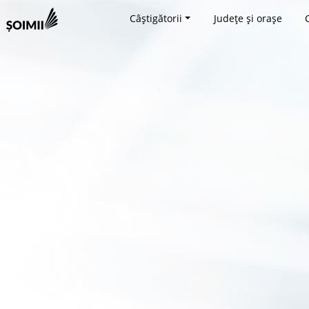
Câștigătorii
Județe și orașe