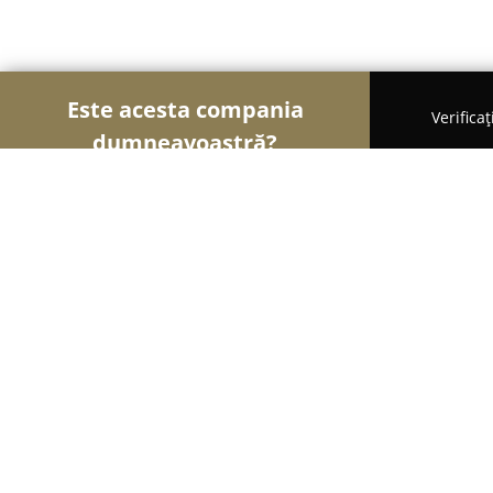
Este acesta compania
Verifica
dumneavoastră?
Șoimii Sportului
Fitness, Antrenori Personali, Dan
Tonic Gym
9.3
(156)