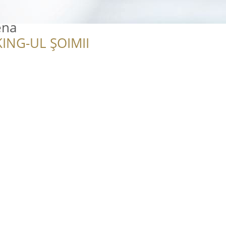
ena
ING-UL ȘOIMII