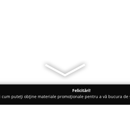
Felicitări!
ți cum puteți obține materiale promoționale pentru a vă bucura d
suri - Floreşti
Sport Time Arena