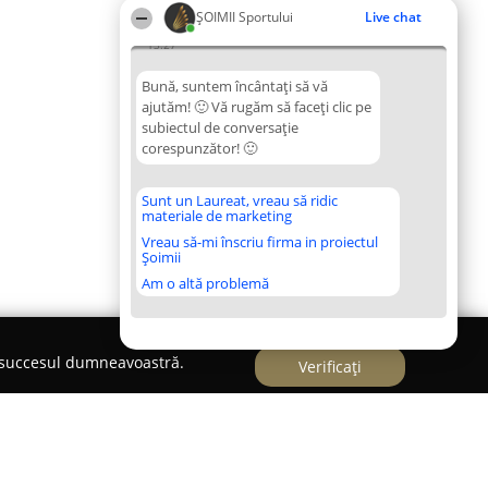
ȘOIMII Sportului
Live chat
13:27
Bună, suntem încântați să vă
ajutăm! 🙂 Vă rugăm să faceți clic pe
subiectul de conversație
corespunzător! 🙂
Sunt un Laureat, vreau să ridic
materiale de marketing
Vreau să-mi înscriu firma in proiectul
Șoimii
Am o altă problemă
e succesul dumneavoastră.
Verificați