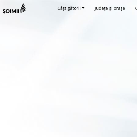
Câștigătorii
Județe și orașe