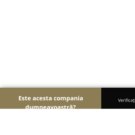
Este acesta compania
Verifica
dumneavoastră?
Șoimii Sportului
Fitness, Antrenori Personali, Dan