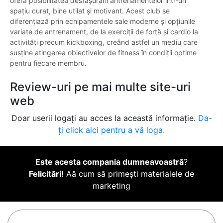
oferă posibilitatea desfășurării antrenamentelor într-un
spațiu curat, bine utilat și motivant. Acest club se
diferențiază prin echipamentele sale moderne și opțiunile
variate de antrenament, de la exerciții de forță și cardio la
activități precum kickboxing, creând astfel un mediu care
susține atingerea obiectivelor de fitness în condiții optime
pentru fiecare membru.
Review-uri pe mai multe site-uri
web
Doar userii logați au acces la această informație.
Da-
ți click aici pentru a vă loga.
Este acesta compania dumneavoastră
?
Felicitări!
Aă cum să primești materialele de
marketing