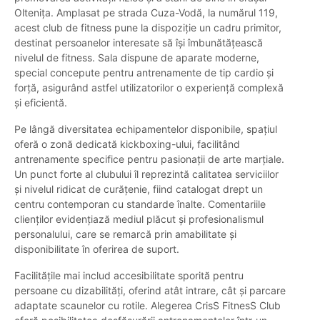
Oltenița. Amplasat pe strada Cuza-Vodă, la numărul 119,
acest club de fitness pune la dispoziție un cadru primitor,
destinat persoanelor interesate să își îmbunătățească
nivelul de fitness. Sala dispune de aparate moderne,
special concepute pentru antrenamente de tip cardio și
forță, asigurând astfel utilizatorilor o experiență complexă
și eficientă.
Pe lângă diversitatea echipamentelor disponibile, spațiul
oferă o zonă dedicată kickboxing-ului, facilitând
antrenamente specifice pentru pasionații de arte marțiale.
Un punct forte al clubului îl reprezintă calitatea serviciilor
și nivelul ridicat de curățenie, fiind catalogat drept un
centru contemporan cu standarde înalte. Comentariile
clienților evidențiază mediul plăcut și profesionalismul
personalului, care se remarcă prin amabilitate și
disponibilitate în oferirea de suport.
Facilitățile mai includ accesibilitate sporită pentru
persoane cu dizabilități, oferind atât intrare, cât și parcare
adaptate scaunelor cu rotile. Alegerea CrisS FitnesS Club