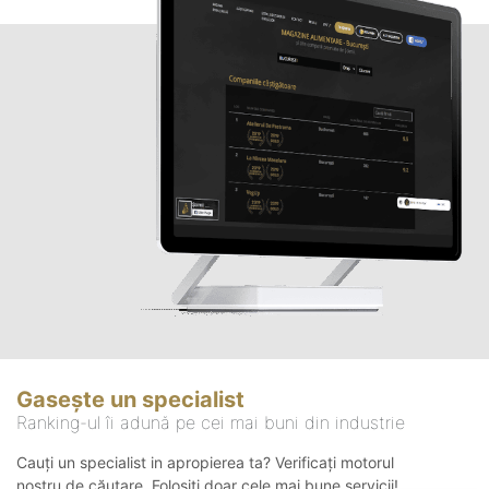
Gasește un specialist
Ranking-ul îi adună pe cei mai buni din industrie
Cauți un specialist in apropierea ta? Verificați motorul
nostru de căutare. Folosiți doar cele mai bune servicii!