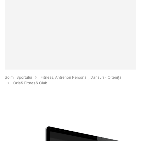
Șoimii Sportului
Fitness, Antrenori Personali, Dansuri - Olteniţa
CrisS FitnesS Club