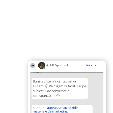
ȘOIMII Sportului
Live chat
09:30
Bună, suntem încântați să vă
ajutăm! 🙂 Vă rugăm să faceți clic pe
subiectul de conversație
corespunzător! 🙂
Sunt un Laureat, vreau să ridic
materiale de marketing