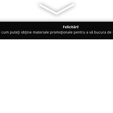
Felicitări!
ți cum puteți obține materiale promoționale pentru a vă bucura d
ansuri - Constanţa
Vitality Pilates & Yoga Studio
Despre companie:
Vitality Pilates & Yoga Studio
s
stării de bine, localizat în Co
are la bază motivația de a promo
Echipa de instructori, alcătuită
Arată mai multe >>
coordonează activitățile din st
sesiunilor organizate. Fiecare or