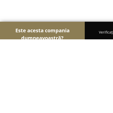
Este acesta compania
Verifica
dumneavoastră?
Șoimii Sportului
Fitness, Antrenori Personali, D
Vitality Pilates & Yoga Studio
9.9
(120)