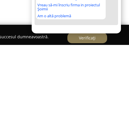
Vreau să-mi înscriu firma in proiectul
Șoimii
Am o altă problemă
e succesul dumneavoastră.
Verificați
e remarcă drept un centru dedicat sportului și
nstanța, pe Strada Ecaterina Varga 20. Compania
va beneficiile metodei Pilates și practicii Yoga.
 din cinci membri acreditați internațional,
udio, asigurând varietatea și profesionalismul
ă este structurată astfel încât să fie potrivită