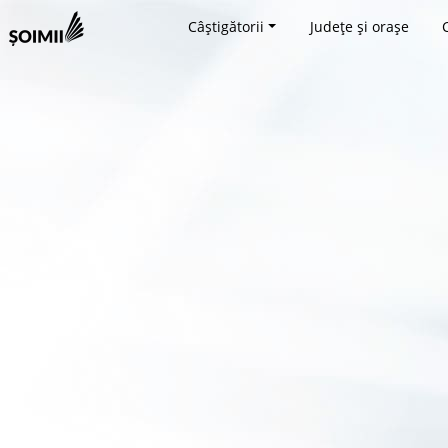
Câștigătorii
Județe și orașe