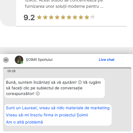
furnizarea unor soluții moderne pentru ...
9.2
Alte firme din zonă
ȘOIMII Sportului
Live chat
05:28
Organizator Ranking
Plebiscyt
Contact
BRIGHT SOLUTIONS BR SRL
Bună, suntem încântați să vă ajutăm! 🙂 Vă rugăm
Câștigătorii
Contact
Aleea Timisul De Sus 2 Bl. A30
Lista Tuturor
să faceți clic pe subiectul de conversație
Sc. A Et. 4 Ap. 13 Cod 061952
Laureaților
corespunzător! 🙂
București
Reguli
CUI 36737675
Statut
tel: +40 770 990 492
Politica de
Sunt un Laureat, vreau să ridic materiale de marketing
confidențialitate
Vreau să-mi înscriu firma in proiectul Șoimii
Am o altă problemă