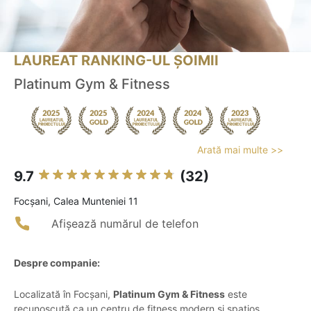
LAUREAT RANKING-UL ȘOIMII
Platinum Gym & Fitness
Arată mai multe >>
9.7
(32)
Focşani, Calea Munteniei 11
Afișează numărul de telefon
Despre companie:
Localizată în Focșani,
Platinum Gym & Fitness
este
recunoscută ca un centru de fitness modern și spațios,