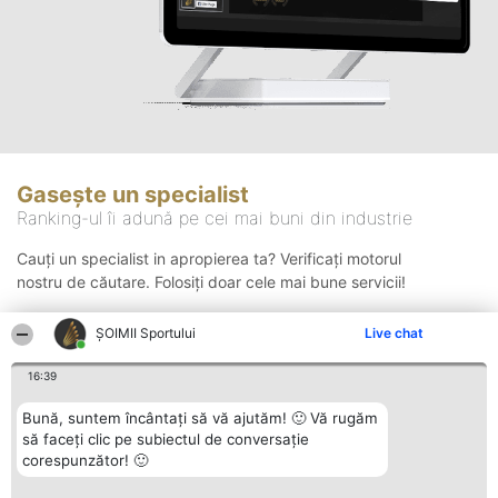
Gasește un specialist
Ranking-ul îi adună pe cei mai buni din industrie
Cauți un specialist in apropierea ta? Verificați motorul
nostru de căutare. Folosiți doar cele mai bune servicii!
ȘOIMII Sportului
Live chat
Căutare
16:39
Bună, suntem încântați să vă ajutăm! 🙂 Vă rugăm
să faceți clic pe subiectul de conversație
corespunzător! 🙂