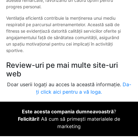
adesea remarcate, favorizând un cadru optim pentru
progres personal.
Ventilația eficientă contribuie la menținerea unui mediu
respirabil pe parcursul antrenamentelor. Această sală de
fitness se evidențiază datorită calității serviciilor oferite și
angajamentului față de sănătatea comunității, asigurând
un spațiu motivațional pentru cei implicați în activități
sportive.
Review-uri pe mai multe site-uri
web
Doar userii logați au acces la această informație.
Da-
ți click aici pentru a vă loga.
Este acesta compania dumneavoastră
?
Felicitări!
Aă cum să primești materialele de
marketing