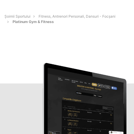
Șoimii Sportului
Fitness, Antrenori Personali, Dansuri - Focşani
Platinum Gym & Fitness