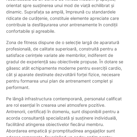
orientat spre susținerea unui mod de viață echilibrat și
dinamic. Suprafața sa amplă, împreună cu standardele
ridicate de curățenie, constituie elemente apreciate care
contribuie la desfășurarea unor antrenamente în condiții
confortabile și agreabile.
Zona de fitness dispune de o selecție largă de aparatură
profesională, de calitate superioară, construită pentru a
satisface cerințele variate ale membrilor, indiferent de
gradul de experiență sau obiectivele propuse. În dotare se
găsesc atât echipamente moderne pentru exerciții cardio,
cât și aparate destinate dezvoltării forței fizice, necesare
pentru formarea unui plan de antrenament complet și
performant.
Pe lângă infrastructura contemporană, personalul calificat
are rol esențial în crearea unei atmosfere pozitive.
Antrenorii, certificați în domeniu, sunt disponibili pentru a
acorda consultanță specializată și susținere individuală,
facilitând atingerea obiectivelor fiecărui membru.
Abordarea empatică și promptitudinea angajaților sunt