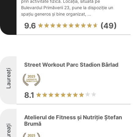
prin activitate fizică. Locația, situată pe
Bulevardul Primăverii 23, pune la dispoziție un
spațiu generos și bine organizat, ...
9.6
(49)
Street Workout Parc Stadion Bârlad
Laureați
8.1
Atelierul de Fitness și Nutriție Ștefan
Brumă
Laureați