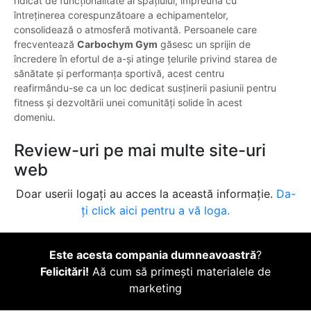
ridicat de funcționalitate al spațiului, împreună cu
întreținerea corespunzătoare a echipamentelor,
consolidează o atmosferă motivantă. Persoanele care
frecventează
Carbochym Gym
găsesc un sprijin de
încredere în efortul de a-și atinge țelurile privind starea de
sănătate și performanța sportivă, acest centru
reafirmându-se ca un loc dedicat susținerii pasiunii pentru
fitness și dezvoltării unei comunități solide în acest
domeniu.
Review-uri pe mai multe site-uri
web
Doar userii logați au acces la această informație.
Da-
ți click aici pentru a vă loga.
Este acesta compania dumneavoastră
?
Felicitări!
Aă cum să primești materialele de
marketing