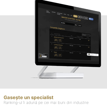
Gasește un specialist
Ranking-ul îi adună pe cei mai buni din industrie