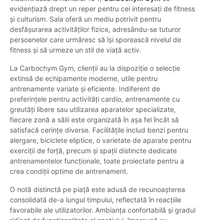
evidențiază drept un reper pentru cei interesați de fitness
și culturism. Sala oferă un mediu potrivit pentru
desfășurarea activităților fizice, adresându-se tuturor
persoanelor care urmăresc să își sporească nivelul de
fitness și să urmeze un stil de viață activ.
La Carbochym Gym, clienții au la dispoziție o selecție
extinsă de echipamente moderne, utile pentru
antrenamente variate și eficiente. Indiferent de
preferințele pentru activități cardio, antrenamente cu
greutăți libere sau utilizarea aparatelor specializate,
fiecare zonă a sălii este organizată în așa fel încât să
satisfacă cerințe diverse. Facilitățile includ benzi pentru
alergare, biciclete eliptice, o varietate de aparate pentru
exerciții de forță, precum și spații distincte dedicate
antrenamentelor funcționale, toate proiectate pentru a
crea condiții optime de antrenament.
O notă distinctă pe piață este adusă de recunoașterea
consolidată de-a lungul timpului, reflectată în reacțiile
favorabile ale utilizatorilor. Ambianța confortabilă și gradul