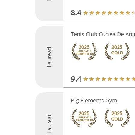
8.4
Tenis Club Curtea De Arg
Laureați
9.4
Big Elements Gym
Laureați