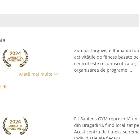
ia
Zumba Târgoviște Romania func
activitățile de fitness bazate p
centrul este recunoscut ca o ș
organizarea de programe ...
Arată mai multe >>
Fit Sapiens GYM reprezintă un 
din Bragadiru, fiind localizat 
Acest centru de fitness se rema
individuale ale fiecărui ...