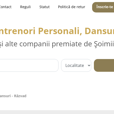
Contact
Reguli
Statut
Politică de retur
Înscrie-te
ntrenori Personali, Dansu
și alte companii premiate de Șoimii
Dansuri - Răzvad