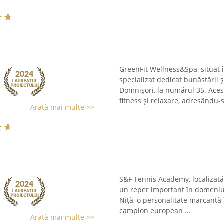
GreenFit Wellness&Spa, situat î
specializat dedicat bunăstării ș
Domnișori, la numărul 35. Aces
fitness și relaxare, adresându-se
Arată mai multe >>
S&F Tennis Academy, localizată
un reper important în domeniul
Niță, o personalitate marcantă 
campion european ...
Arată mai multe >>