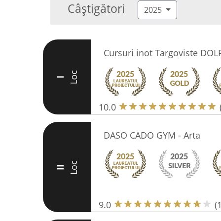
Câștigători
2025
Cursuri inot Targoviste DO
Loc
I
10.0
DASO CADO GYM - Arta
Loc
II
9.0
(