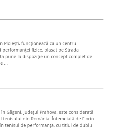
n Ploiești, funcționează ca un centru
i performanței fizice, plasat pe Strada
ta pune la dispoziție un concept complet de
 ...
 în Găgeni, județul Prahova, este considerată
 tenisului din România. Întemeiată de Florin
în tenisul de performanță, cu titlul de dublu