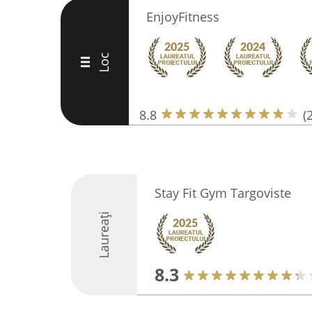
EnjoyFitness
Loc
III
8.8
(
Stay Fit Gym Targoviste
Laureați
8.3