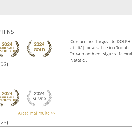
LPHINS
Cursuri inot Targoviste DOLPHI
abilităților acvatice în rândul 
într-un ambient sigur și favorab
Natație ...
(52)
Arată mai multe >>
125)