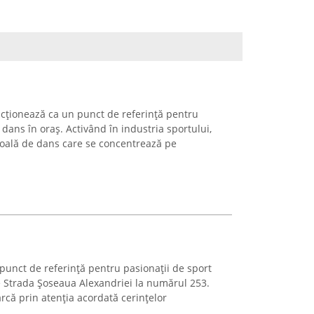
ționează ca un punct de referință pentru
e dans în oraș. Activând în industria sportului,
coală de dans care se concentrează pe
punct de referință pentru pasionații de sport
pe Strada Șoseaua Alexandriei la numărul 253.
rcă prin atenția acordată cerințelor