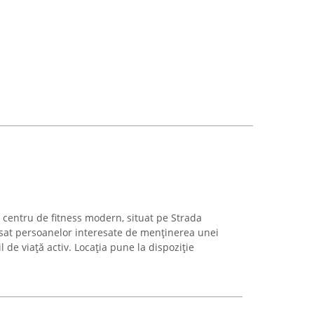
 centru de fitness modern, situat pe Strada
sat persoanelor interesate de menținerea unei
l de viață activ. Locația pune la dispoziție