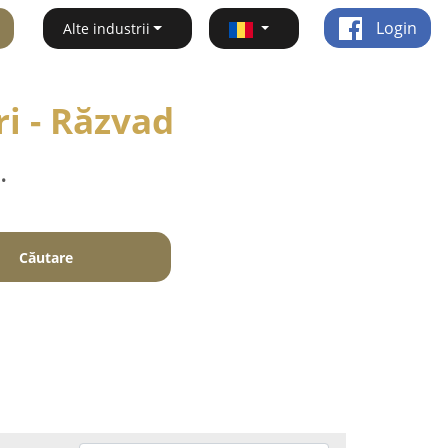
Login
Alte industrii
ri - Răzvad
.
Căutare