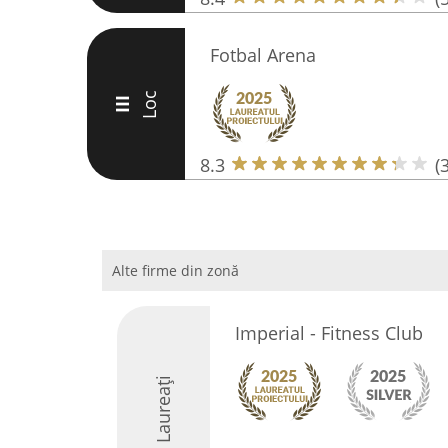
Fotbal Arena
Loc
III
8.3
(
Alte firme din zonă
Imperial - Fitness Club
Laureați