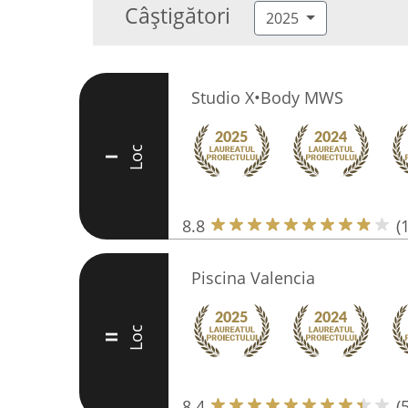
Câștigători
2025
Studio X•Body MWS
Loc
I
8.8
(
Piscina Valencia
Loc
II
8.4
(