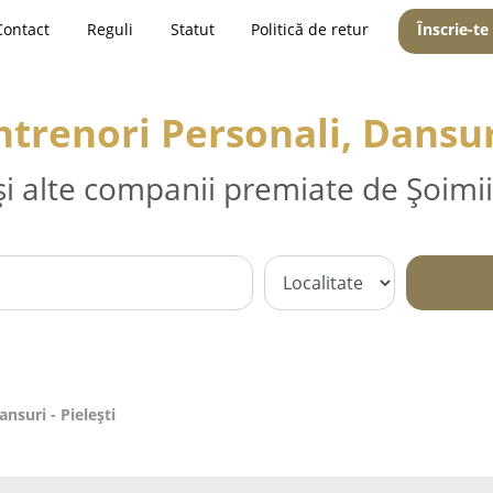
Contact
Reguli
Statut
Politică de retur
Înscrie-te
ntrenori Personali, Dansuri
și alte companii premiate de Șoimii
nsuri - Pieleşti