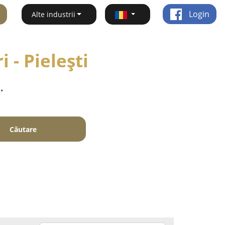
Login
Alte industrii
 - Pieleşti
.
Căutare