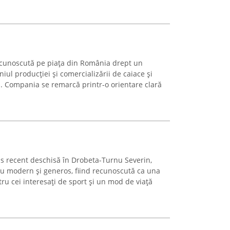
cunoscută pe piața din România drept un
ul producției și comercializării de caiace și
ă. Compania se remarcă printr-o orientare clară
ss recent deschisă în Drobeta-Turnu Severin,
ău modern și generos, fiind recunoscută ca una
tru cei interesați de sport și un mod de viață