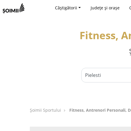
Câștigătorii
Județe și orașe
Fitness, A
Șoimii Sportului
Fitness, Antrenori Personali, Da