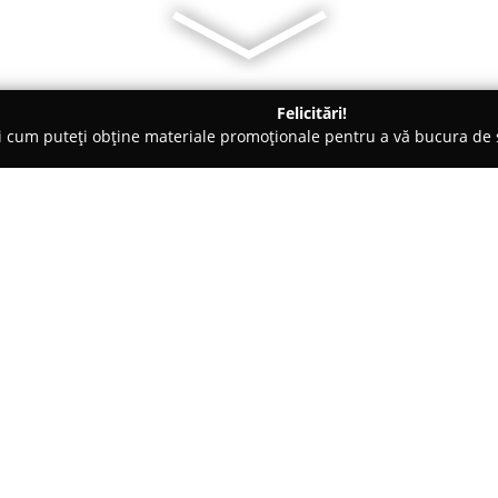
Felicitări!
ți cum puteți obține materiale promoționale pentru a vă bucura d
suri - Pieleşti
Piscina Valencia
Despre companie:
Piscina Valencia situată în Cra
relaxare și distracție în sezonul
varietate de facilități concepu
dispune de trei piscine: o pisc
Arată mai multe >>
medie de 300 de metri pătrați ș
joacă acvatic ce include tobogan