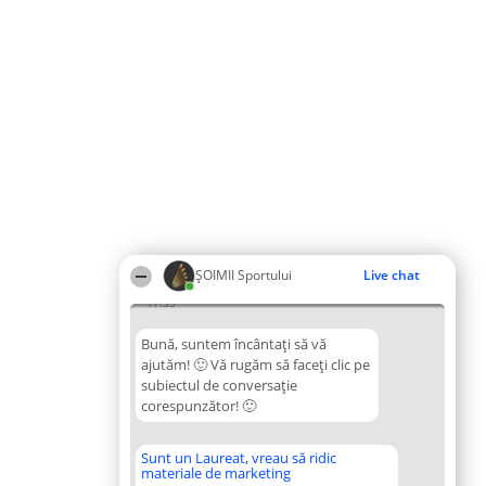
ȘOIMII Sportului
Live chat
17:35
Bună, suntem încântați să vă
ajutăm! 🙂 Vă rugăm să faceți clic pe
subiectul de conversație
corespunzător! 🙂
Sunt un Laureat, vreau să ridic
materiale de marketing