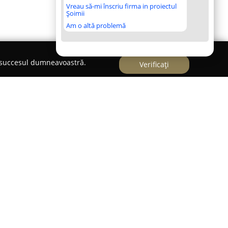
Vreau să-mi înscriu firma in proiectul
Șoimii
Am o altă problemă
e succesul dumneavoastră.
Verificați
iova este recunoscută ca un loc potrivit pentru
 estival. Această locație accesibilă oferă o
te pentru persoane de toate vârstele. Complexul
ină principală de 1000 de metri pătrați, una
i o piscină pentru copii, dotată cu un spațiu de
e, o caracatiță și delfini.