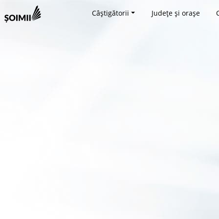
Câștigătorii
Județe și orașe