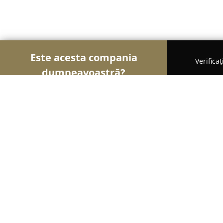
Este acesta compania
Verifica
dumneavoastră?
Șoimii Sportului
Fitness, Antrenori Personali, Dan
Piscina Valencia
8.4
(534)