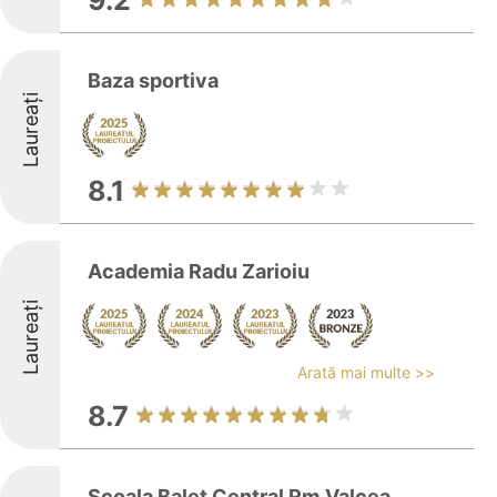
9.2
Baza sportiva
Laureați
8.1
Academia Radu Zarioiu
Laureați
Arată mai multe >>
8.7
Scoala Balet Central Rm.Valcea