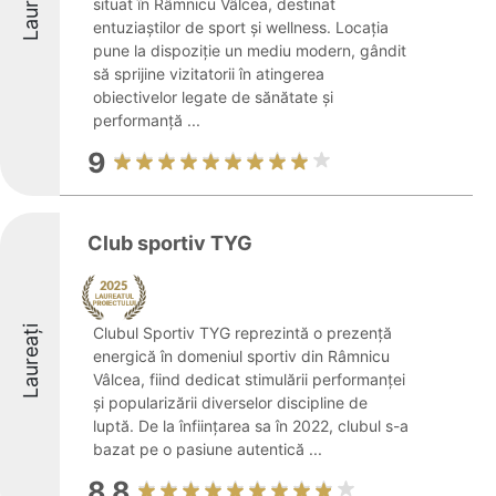
Laureați
situat în Râmnicu Vâlcea, destinat
entuziaștilor de sport și wellness. Locația
pune la dispoziție un mediu modern, gândit
să sprijine vizitatorii în atingerea
obiectivelor legate de sănătate și
performanță ...
9
Club sportiv TYG
Laureați
Clubul Sportiv TYG reprezintă o prezență
energică în domeniul sportiv din Râmnicu
Vâlcea, fiind dedicat stimulării performanței
și popularizării diverselor discipline de
luptă. De la înființarea sa în 2022, clubul s-a
bazat pe o pasiune autentică ...
8.8