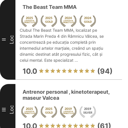
The Beast Team MMA
Clubul The Beast Team MMA, localizat pe
Strada Marin Preda 4 din Râmnicu Vâlcea, se
Loc
II
concentrează pe educația completă prin
intermediul artelor marțiale, creând un spațiu
dinamic destinat atât progresului fizic, cât și
celui mental. Este specializat ...
10.0
(94)
Antrenor personal , kinetoterapeut,
maseur Valcea
Loc
III
10.0
(61)