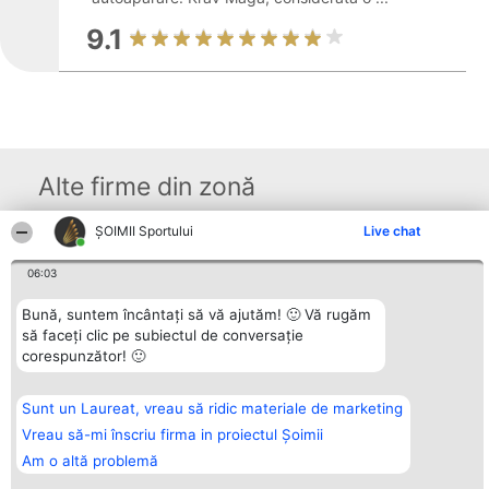
9.1
Alte firme din zonă
ȘOIMII Sportului
Live chat
Organizator Ranking
Plebiscyt
Contact
06:03
BRIGHT SOLUTIONS BR SRL
Câștigătorii
Contact
Aleea Timisul De Sus 2 Bl. A30
Lista Tuturor
Sc. A Et. 4 Ap. 13 Cod 061952
Laureaților
Bună, suntem încântați să vă ajutăm! 🙂 Vă rugăm
București
Reguli
să faceți clic pe subiectul de conversație
CUI 36737675
Statut
corespunzător! 🙂
tel: +40 770 990 492
Politica de
confidențialitate
Sunt un Laureat, vreau să ridic materiale de marketing
Vreau să-mi înscriu firma in proiectul Șoimii
Am o altă problemă