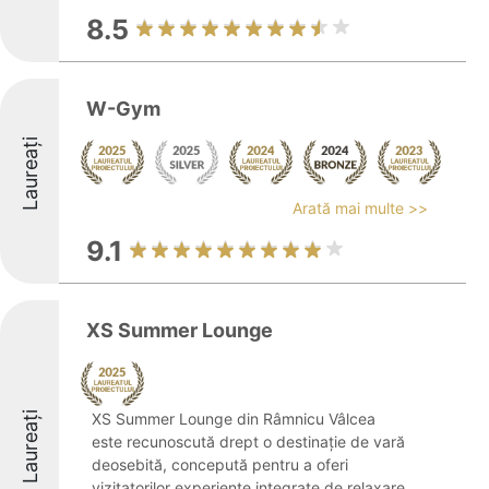
8.5
W-Gym
Laureați
Arată mai multe >>
9.1
XS Summer Lounge
Laureați
XS Summer Lounge din Râmnicu Vâlcea
este recunoscută drept o destinație de vară
deosebită, concepută pentru a oferi
vizitatorilor experiențe integrate de relaxare