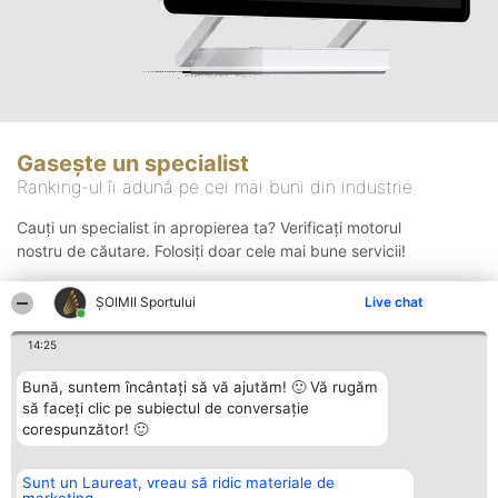
Gasește un specialist
Ranking-ul îi adună pe cei mai buni din industrie
Cauți un specialist in apropierea ta? Verificați motorul
nostru de căutare. Folosiți doar cele mai bune servicii!
ȘOIMII Sportului
Live chat
Căutare
14:25
Bună, suntem încântați să vă ajutăm! 🙂 Vă rugăm
să faceți clic pe subiectul de conversație
corespunzător! 🙂
Sunt un Laureat, vreau să ridic materiale de
Organizator Ranking
Plebiscyt
Contact