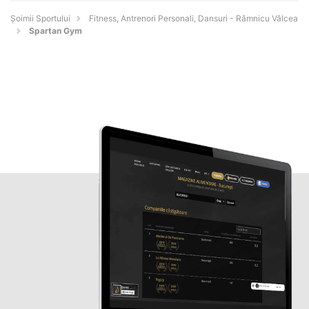
Șoimii Sportului
Fitness, Antrenori Personali, Dansuri - Râmnicu Vâlcea
Spartan Gym