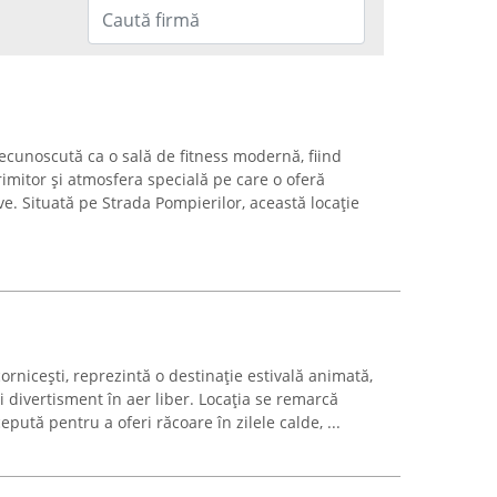
ecunoscută ca o sală de fitness modernă, fiind
imitor și atmosfera specială pe care o oferă
tive. Situată pe Strada Pompierilor, această locație
ornicești, reprezintă o destinație estivală animată,
și divertisment în aer liber. Locația se remarcă
epută pentru a oferi răcoare în zilele calde, ...