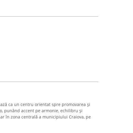
nează ca un centru orientat spre promovarea și
do, punând accent pe armonie, echilibru și
ar în zona centrală a municipiului Craiova, pe