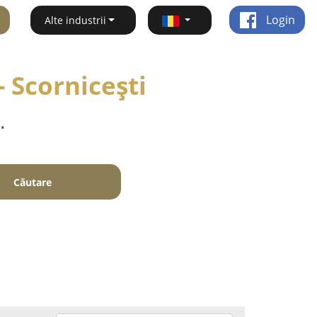
Login
Alte industrii
- Scorniceşti
.
Căutare