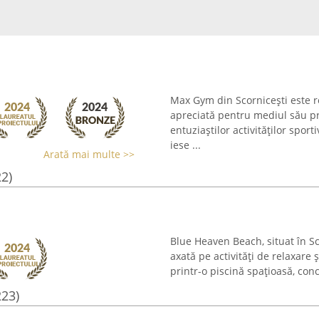
Max Gym din Scornicești este r
apreciată pentru mediul său pr
entuziaștilor activităților spor
iese ...
Arată mai multe >>
22)
Blue Heaven Beach, situat în Sc
axată pe activități de relaxare 
printr-o piscină spațioasă, conc
223)