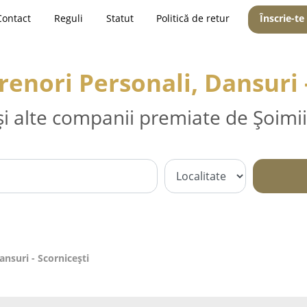
Contact
Reguli
Statut
Politică de retur
Înscrie-te
renori Personali, Dansuri 
și alte companii premiate de Șoimii
ansuri - Scorniceşti