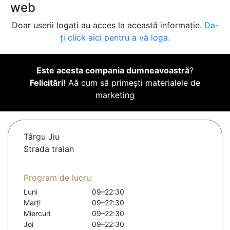
web
Doar userii logați au acces la această informație.
Da-
ți click aici pentru a vă loga.
Este acesta compania dumneavoastră
?
Felicitări!
Aă cum să primești materialele de
marketing
Târgu Jiu
Strada traian
Program de lucru:
Luni
09–22:30
Marți
09–22:30
Miercuri
09–22:30
Joi
09–22:30