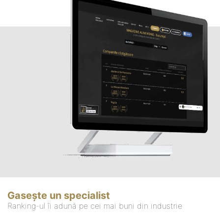
Gasește un specialist
Ranking-ul îi adună pe cei mai buni din industrie