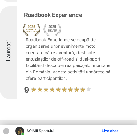
Roadbook Experience
Roadbook Experience se ocupă de
Laureați
organizarea unor evenimente moto
orientate către aventură, destinate
entuziaștilor de off-road și dual-sport,
facilitând descoperirea peisajelor montane
din România. Aceste activități urmăresc să
ofere participanților ...
9
Alte firme din zonă
ȘOIMII Sportului
Live chat