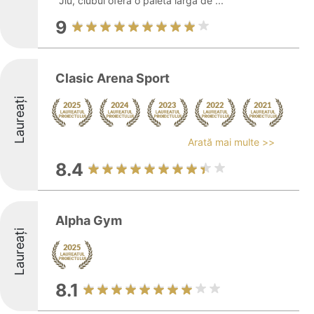
Jiu, clubul oferă o paletă largă de ...
9
Clasic Arena Sport
Laureați
Arată mai multe >>
8.4
Alpha Gym
Laureați
8.1