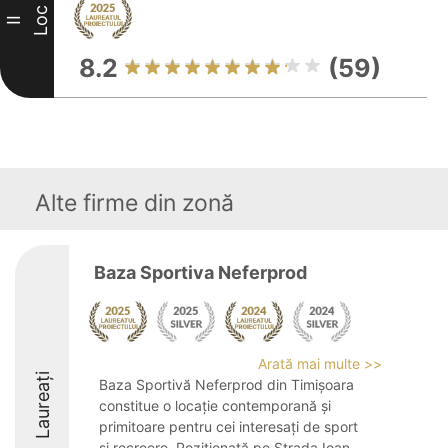
Loc
II
8.2
(59)
Alte firme din zonă
Baza Sportiva Neferprod
Arată mai multe >>
Laureați
Baza Sportivă Neferprod din Timișoara
constitue o locație contemporană și
primitoare pentru cei interesați de sport
și recreere. Poziționată pe Strada Ioan