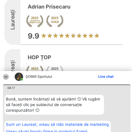
Adrian Prisecaru
Laureați
9.9
HOP ȚOP
Laureați
ȘOIMII Sportului
Live chat
9.1
08:17
Bună, suntem încântați să vă ajutăm! 🙂 Vă rugăm
să faceți clic pe subiectul de conversație
Organizator Ranking
Plebiscyt
Contact
corespunzător! 🙂
BRIGHT SOLUTIONS BR SRL
Câștigătorii
Contact
Aleea Timisul De Sus 2 Bl. A30
Lista Tuturor
Sc. A Et. 4 Ap. 13 Cod 061952
Laureaților
Sunt un Laureat, vreau să ridic materiale de marketing
București
Reguli
CUI 36737675
Statut
Vreau să-mi înscriu firma in proiectul Șoimii