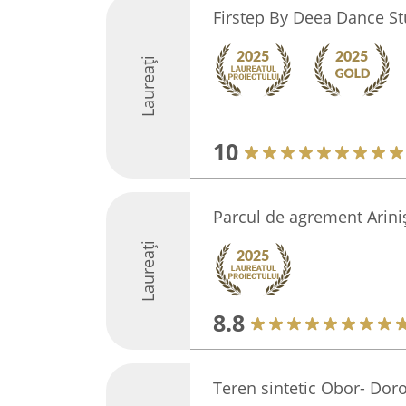
Firstep By Deea Dance St
Laureați
10
Parcul de agrement Arini
Laureați
8.8
Teren sintetic Obor- Dor