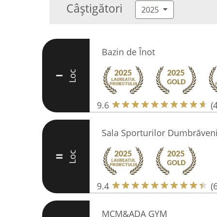
Câștigători
2025
Bazin de Înot
Loc
I
9.6
(
Sala Sporturilor Dumbrăven
Loc
II
9.4
(
MCM&ADA GYM