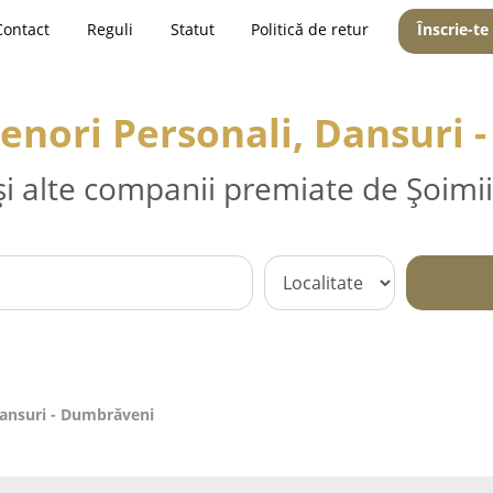
Contact
Reguli
Statut
Politică de retur
Înscrie-te
renori Personali, Dansuri
și alte companii premiate de Șoimii
Dansuri - Dumbrăveni