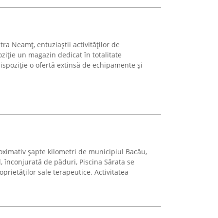
tra Neamț, entuziaștii activităților de
oziție un magazin dedicat în totalitate
dispoziție o ofertă extinsă de echipamente și
oximativ șapte kilometri de municipiul Bacău,
, înconjurată de păduri, Piscina Sărata se
rietăților sale terapeutice. Activitatea