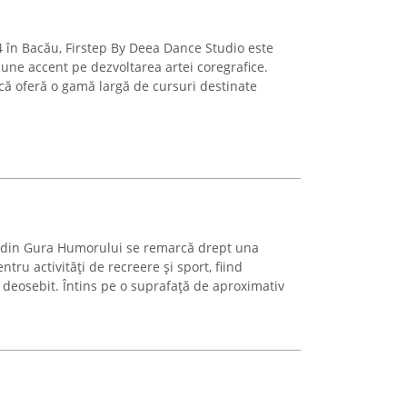
4 în Bacău, Firstep By Deea Dance Studio este
pune accent pe dezvoltarea artei coregrafice.
ă oferă o gamă largă de cursuri destinate
 din Gura Humorului se remarcă drept una
ntru activități de recreere și sport, fiind
 deosebit. Întins pe o suprafață de aproximativ