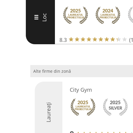
Loc
III
8.3
(
Alte firme din zonă
City Gym
Laureați