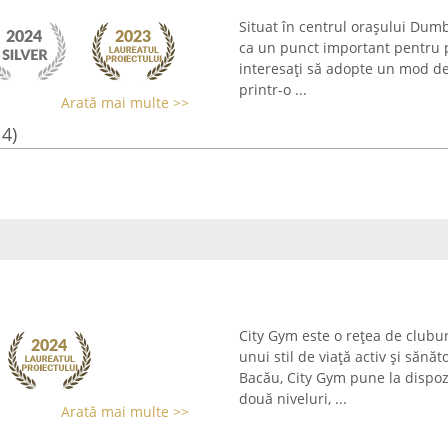
Situat în centrul orașului Du
ca un punct important pentru p
interesați să adopte un mod de 
printr-o ...
Arată mai multe >>
14)
City Gym este o rețea de clubu
unui stil de viață activ și sănăt
Bacău, City Gym pune la dispoz
două niveluri, ...
Arată mai multe >>