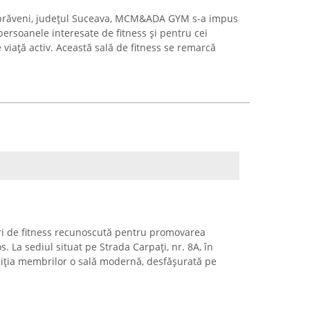
mbrăveni, județul Suceava, MCM&ADA GYM s-a impus
ersoanele interesate de fitness și pentru cei
viață activ. Această sală de fitness se remarcă
ri de fitness recunoscută pentru promovarea
os. La sediul situat pe Strada Carpați, nr. 8A, în
iția membrilor o sală modernă, desfășurată pe