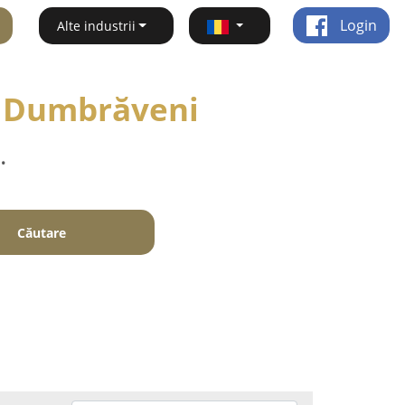
Login
Alte industrii
 - Dumbrăveni
.
Căutare