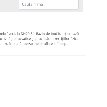
umbrăveni, la DN29 54, Bazin de Înot funcționează
vităților acvatice și practicării exercițiilor fizice.
ntru înot atât persoanelor aflate la început ...