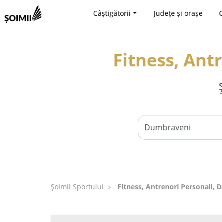
Câștigătorii
Județe și orașe
Fitness, Ant
Șoimii Sportului
Fitness, Antrenori Personali, 