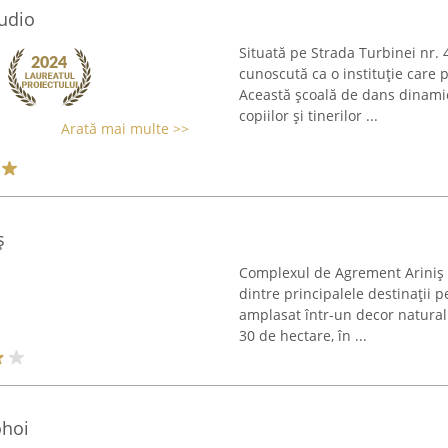
udio
Situată pe Strada Turbinei nr. 
cunoscută ca o instituție care 
Această școală de dans dinamic
copiilor și tinerilor ...
Arată mai multe >>
ș
Complexul de Agrement Ariniș
dintre principalele destinații pe
amplasat într-un decor natural
30 de hectare, în ...
ohoi