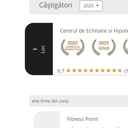
Câștigători
2025
Centrul de Echitatie si Hipo
Loc
I
9.7
(
Alte firme din zonă
Fitness Point