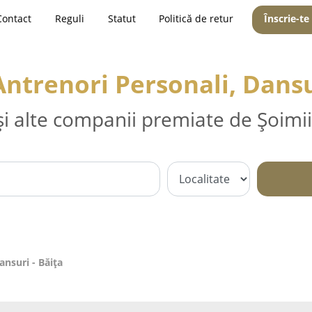
Contact
Reguli
Statut
Politică de retur
Înscrie-te
Antrenori Personali, Dansu
și alte companii premiate de Șoimii
ansuri - Băiţa