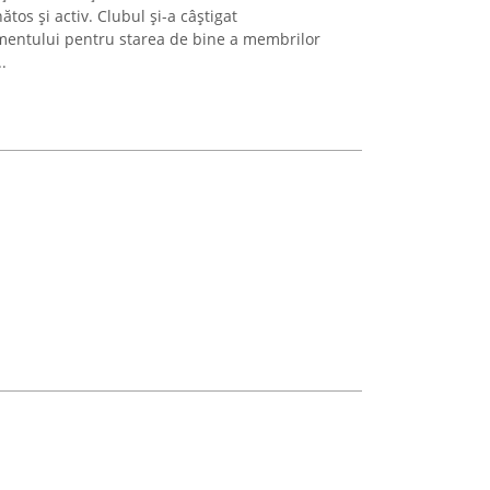
ătos și activ. Clubul și-a câștigat
mentului pentru starea de bine a membrilor
.