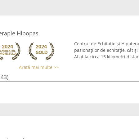
terapie Hipopas
Centrul de Echitație și Hipoter
pasionaților de echitație, cât și
Aflat la circa 15 kilometri dista
Arată mai multe >>
143)