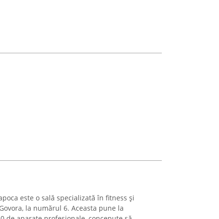
ca este o sală specializată în fitness și
 Govora, la numărul 6. Aceasta pune la
0 de aparate profesionale, concepute să