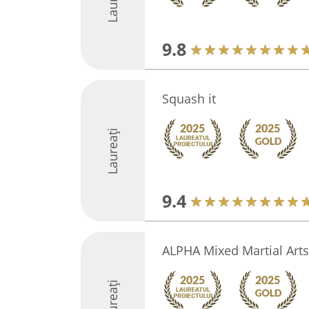
9.8
Squash it
Laureați
9.4
ALPHA Mixed Martial Art
Laureați