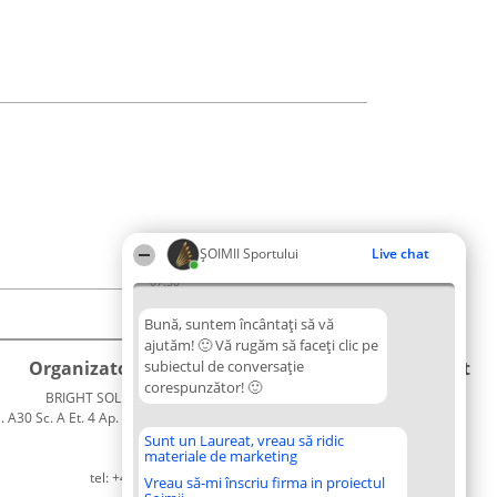
ȘOIMII Sportului
Live chat
07:50
Bună, suntem încântați să vă
ajutăm! 🙂 Vă rugăm să faceți clic pe
Organizator Ranking
subiectul de conversație
Plebiscyt
Contact
corespunzător! 🙂
BRIGHT SOLUTIONS BR SRL
Câștigătorii
Contact
. A30 Sc. A Et. 4 Ap. 13 Cod 061952
Lista
București
Tuturor
Sunt un Laureat, vreau să ridic
materiale de marketing
CUI 36737675
Laureaților
tel: +40 770 990 492
Reguli
Vreau să-mi înscriu firma in proiectul