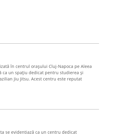
izată în centrul orașului Cluj-Napoca pe Aleea
 ca un spațiu dedicat pentru studierea și
zilian Jiu Jitsu. Acest centru este reputat
ița se evidențiază ca un centru dedicat