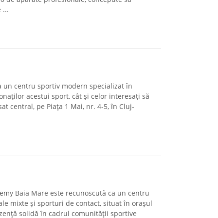
...
a un centru sportiv modern specializat în
naților acestui sport, cât și celor interesați să
t central, pe Piața 1 Mai, nr. 4-5, în Cluj-
emy Baia Mare este recunoscută ca un centru
e mixte și sporturi de contact, situat în orașul
ență solidă în cadrul comunității sportive