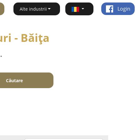
Login
Alte industrii
ri - Băiţa
.
Căutare