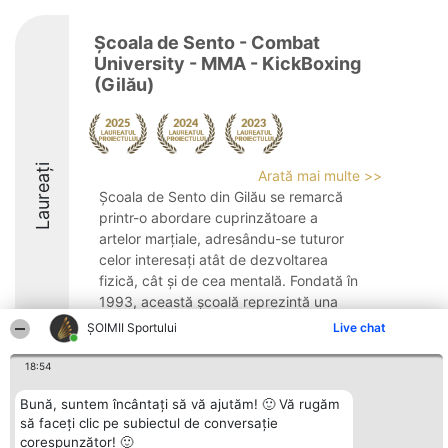
Școala de Sento - Combat
University - MMA - KickBoxing
(Gilău)
Laureați
Arată mai multe >>
Școala de Sento din Gilău se remarcă
printr-o abordare cuprinzătoare a
artelor marțiale, adresându-se tuturor
celor interesați atât de dezvoltarea
fizică, cât și de cea mentală. Fondată în
1993, această școală reprezintă una
dintre primele ...
ȘOIMII Sportului
Live chat
8.5
18:54
Bună, suntem încântați să vă ajutăm! 🙂 Vă rugăm
să faceți clic pe subiectul de conversație
Organizator Ranking
Plebiscyt
Contact
corespunzător! 🙂
BRIGHT SOLUTIONS BR SRL
Câștigătorii
Contact