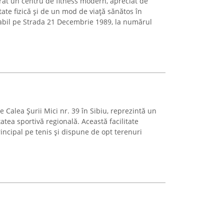
at un centru de fitness modern, apreciat de
tate fizică și de un mod de viață sănătos în
abil pe Strada 21 Decembrie 1989, la numărul
e Calea Șurii Mici nr. 39 în Sibiu, reprezintă un
tea sportivă regională. Această facilitate
ncipal pe tenis și dispune de opt terenuri