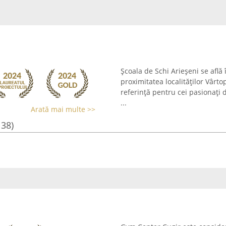
Școala de Schi Arieșeni se află
proximitatea localităților Vârto
referință pentru cei pasionați d
...
Arată mai multe >>
138)