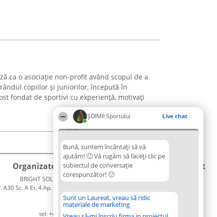
ză ca o asociație non-profit având scopul de a
ândul copiilor și juniorilor, începută în
st fondat de sportivi cu experiență, motivați
ȘOIMII Sportului
Live chat
16:16
Bună, suntem încântați să vă
ajutăm! 🙂 Vă rugăm să faceți clic pe
Organizator Ranking
subiectul de conversație
Plebiscyt
Contact
corespunzător! 🙂
BRIGHT SOLUTIONS BR SRL
Câștigătorii
Contact
. A30 Sc. A Et. 4 Ap. 13 Cod 061952
Lista
București
Tuturor
Sunt un Laureat, vreau să ridic
materiale de marketing
CUI 36737675
Laureaților
tel: +40 770 990 492
Reguli
Vreau să-mi înscriu firma in proiectul