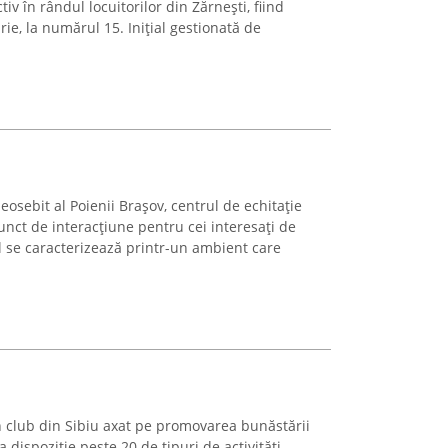
iv în rândul locuitorilor din Zărnești, fiind
e, la numărul 15. Inițial gestionată de
eosebit al Poienii Brașov, centrul de echitație
punct de interacțiune pentru cei interesați de
l se caracterizează printr-un ambient care
 club din Sibiu axat pe promovarea bunăstării
la dispoziție peste 20 de tipuri de activități