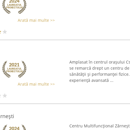
Arată mai multe >>
Amplasat în centrul orașului C
se remarcă drept un centru de
sănătății și performanței fizice.
experiență avansată ...
Arată mai multe >>
rneşti
Centru Multifuncțional Zărneșt