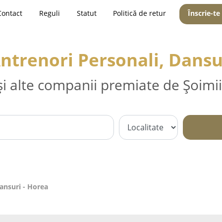
Contact
Reguli
Statut
Politică de retur
Înscrie-te
Antrenori Personali, Dansu
și alte companii premiate de Șoimii
Dansuri - Horea