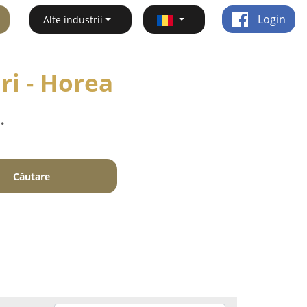
Login
Alte industrii
ri - Horea
.
Căutare