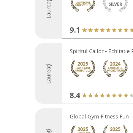
Laureați
9.1
Spiritul Cailor - Echitati
Laureați
8.4
Global Gym Fitness Fun