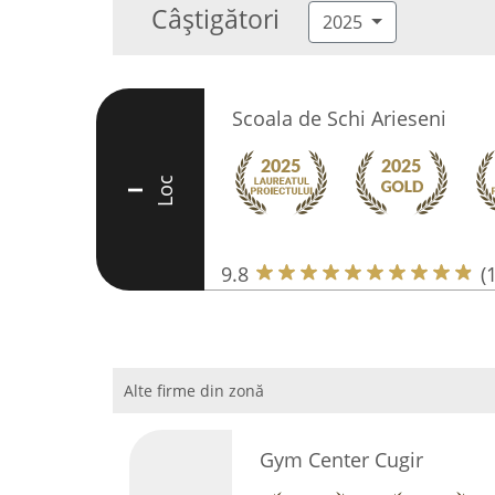
Câștigători
2025
Scoala de Schi Arieseni
Loc
I
9.8
(
Alte firme din zonă
Gym Center Cugir