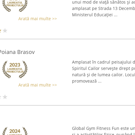
unui mod de viață sănătos și act
amplasat pe Strada 13 Decembri
Ministerul Educației ...
Arată mai multe >>
e Poiana Brasov
Amplasat în cadrul peisajului d
Spiritul Cailor servește drept 
natură și de lumea cailor. Locu
promovează ...
Arată mai multe >>
Global Gym Fitness Fun este un
și a activităților fizice, punând 