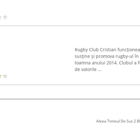
Rugby Club Cristian funcționea
susține și promova rugby-ul în r
toamna anului 2014. Clubul a fo
de valorile ...
Aleea Timisul De Sus 2 Bl