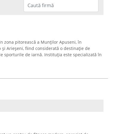
 în zona pitorească a Munților Apuseni, în
p și Arieșeni, fiind considerată o destinație de
e sporturile de iarnă. Instituția este specializată în