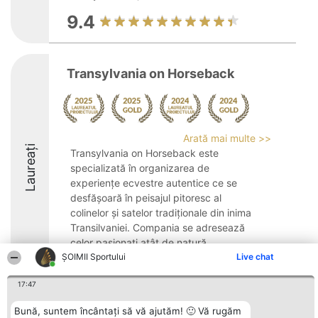
9.4
Transylvania on Horseback
Arată mai multe >>
Laureați
Transylvania on Horseback este
specializată în organizarea de
experiențe ecvestre autentice ce se
desfășoară în peisajul pitoresc al
colinelor și satelor tradiționale din inima
Transilvaniei. Compania se adresează
celor pasionați atât de natură, ...
ȘOIMII Sportului
Live chat
9.2
17:47
Bună, suntem încântați să vă ajutăm! 🙂 Vă rugăm