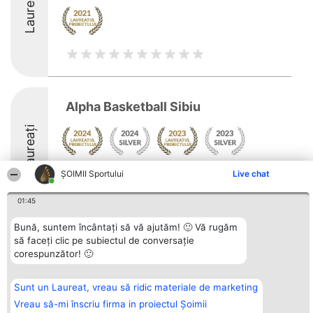
Laureați
Alpha Basketball Sibiu
Laureați
Arată mai multe >>
ȘOIMII Sportului
Live chat
01:45
Bună, suntem încântați să vă ajutăm! 🙂 Vă rugăm
să faceți clic pe subiectul de conversație
Organizator Ranking
Plebiscyt
Contact
corespunzător! 🙂
BRIGHT SOLUTIONS BR SRL
Câștigătorii
Contact
Aleea Timisul De Sus 2 Bl. A30
Lista Tuturor
Sc. A Et. 4 Ap. 13 Cod 061952
Laureaților
Sunt un Laureat, vreau să ridic materiale de marketing
București
Reguli
CUI 36737675
Statut
Vreau să-mi înscriu firma in proiectul Șoimii
tel: +40 770 990 492
Politica de