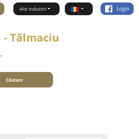
Login
Alte industrii
i - Tălmaciu
.
Căutare