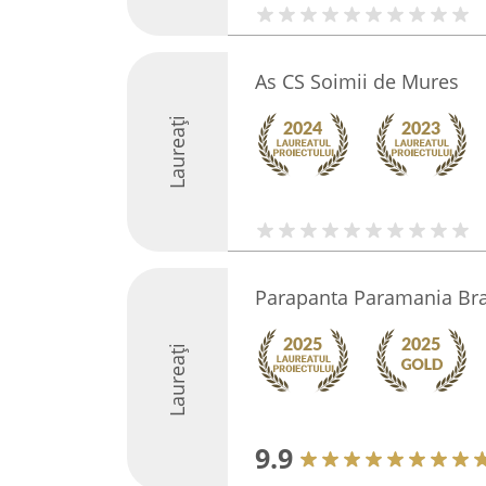
As CS Soimii de Mures
Laureați
Parapanta Paramania Br
Laureați
9.9