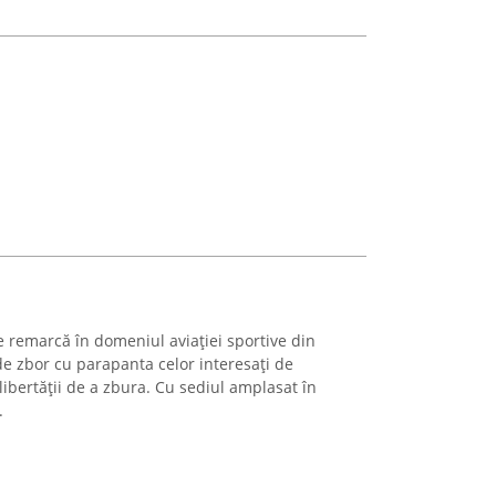
remarcă în domeniul aviației sportive din
de zbor cu parapanta celor interesați de
libertății de a zbura. Cu sediul amplasat în
.