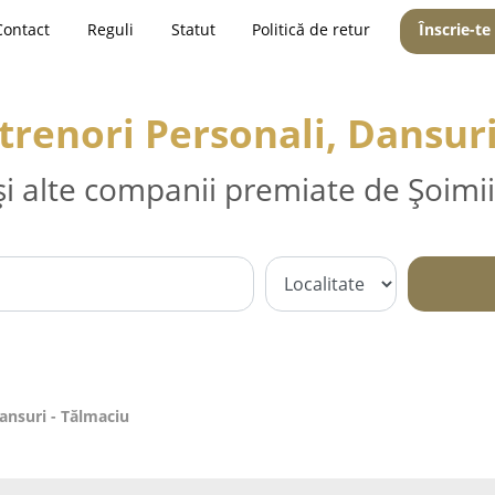
Contact
Reguli
Statut
Politică de retur
Înscrie-te
trenori Personali, Dansur
și alte companii premiate de Șoimii
Dansuri - Tălmaciu