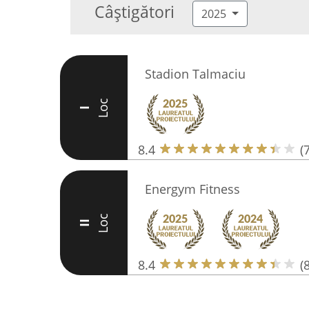
Câștigători
2025
Stadion Talmaciu
Loc
I
8.4
(
Energym Fitness
Loc
II
8.4
(8