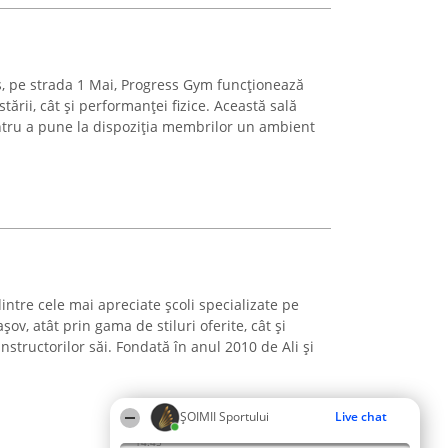
uș, pe strada 1 Mai, Progress Gym funcționează
ării, cât și performanței fizice. Această sală
ntru a pune la dispoziția membrilor un ambient
intre cele mai apreciate școli specializate pe
șov, atât prin gama de stiluri oferite, cât și
nstructorilor săi. Fondată în anul 2010 de Ali și
ȘOIMII Sportului
Live chat
14:45