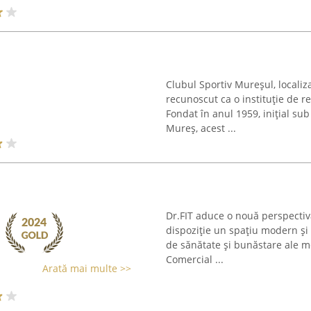
Clubul Sportiv Mureșul, localiz
recunoscut ca o instituție de r
Fondat în anul 1959, inițial s
Mureș, acest ...
Dr.FIT aduce o nouă perspectiv
dispoziție un spațiu modern și
de sănătate și bunăstare ale mem
Comercial ...
Arată mai multe >>