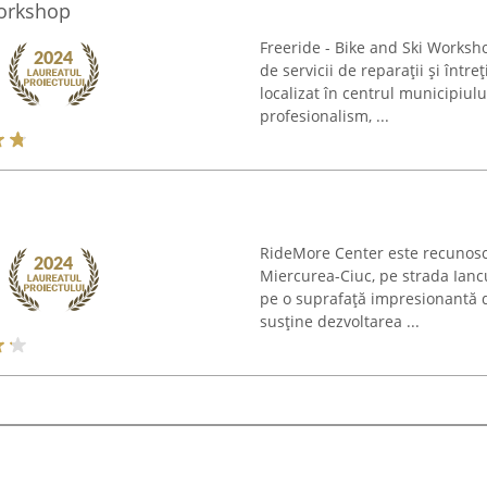
Workshop
Freeride - Bike and Ski Worksho
de servicii de reparații și întreț
localizat în centrul municipiulu
profesionalism, ...
RideMore Center este recunosc
Miercurea-Ciuc, pe strada Ian
pe o suprafață impresionantă de
susține dezvoltarea ...