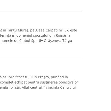
at în Târgu Mureș, pe Aleea Carpați nr. 57, este
eferință în domeniul sportului din România.
ub numele de Clubul Sportiv Orășenesc Târgu
ă asupra fitnessului în Brașov, punând la
 complet echipat pentru susținerea obiectivelor
brilor săi. Aflat central, în incinta Centrului