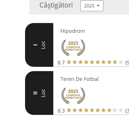
Câștigători
2025
Hipodrom
Loc
I
8.7
(9
Teren De Fotbal
Loc
II
8.3
(