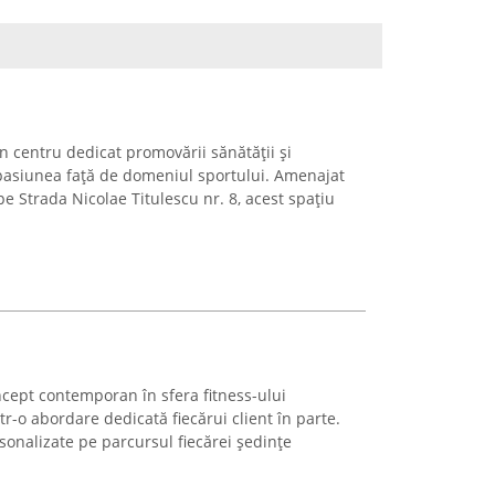
un centru dedicat promovării sănătății și
in pasiunea față de domeniul sportului. Amenajat
pe Strada Nicolae Titulescu nr. 8, acest spațiu
cept contemporan în sfera fitness-ului
r-o abordare dedicată fiecărui client în parte.
onalizate pe parcursul fiecărei ședințe