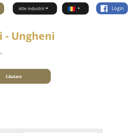
Login
Alte industrii
i - Ungheni
.
Căutare