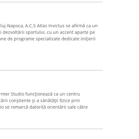
Cluj-Napoca, A.C.S Atlas Invictus se afirmă ca un
 dezvoltării sportului, cu un accent aparte pe
une de programe specializate dedicate inițierii
former Studio funcționează ca un centru
ii conștiente și a sănătății fizice prin
io se remarcă datorită orientării sale către