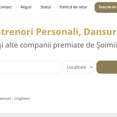
Contact
Reguli
Statut
Politică de retur
Înscrie-te
ntrenori Personali, Dansur
și alte companii premiate de Șoimii
Dansuri - Ungheni