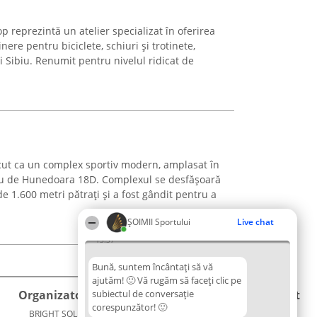
p reprezintă un atelier specializat în oferirea
inere pentru biciclete, schiuri și trotinete,
i Sibiu. Renumit pentru nivelul ridicat de
ut ca un complex sportiv modern, amplasat în
cu de Hunedoara 18D. Complexul se desfășoară
 1.600 metri pătrați și a fost gândit pentru a
ȘOIMII Sportului
Live chat
13:37
Bună, suntem încântați să vă
ajutăm! 🙂 Vă rugăm să faceți clic pe
Organizator Ranking
subiectul de conversație
Plebiscyt
Contact
corespunzător! 🙂
BRIGHT SOLUTIONS BR SRL
Câștigătorii
Contact