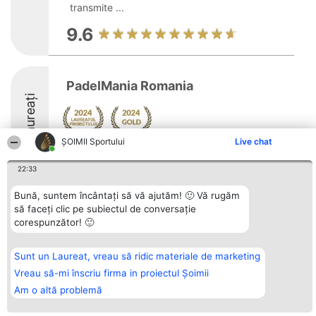
transmite ...
9.6
PadelMania Romania
Laureați
ȘOIMII Sportului
Live chat
22:33
Bună, suntem încântați să vă ajutăm! 🙂 Vă rugăm
Organizator Ranking
Plebiscyt
Contact
să faceți clic pe subiectul de conversație
BRIGHT SOLUTIONS BR SRL
Câștigătorii
Contact
corespunzător! 🙂
Aleea Timisul De Sus 2 Bl. A30
Lista Tuturor
Sc. A Et. 4 Ap. 13 Cod 061952
Laureaților
București
Reguli
Sunt un Laureat, vreau să ridic materiale de marketing
CUI 36737675
Statut
tel: +40 770 990 492
Politica de
Vreau să-mi înscriu firma in proiectul Șoimii
confidențialitate
Am o altă problemă