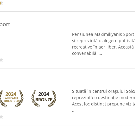
port
Pensiunea Maximiliyanis Sport 
și reprezintă o alegere potrivit
recreative în aer liber. Aceast
convenabilă, ...
Situată în centrul orașului Solc
reprezintă o destinație modernă 
Acest loc distinct propune vizit
...