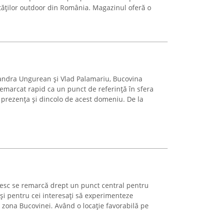
ităților outdoor din România. Magazinul oferă o
exandra Ungurean și Vlad Palamariu, Bucovina
emarcat rapid ca un punct de referință în sfera
 prezența și dincolo de acest domeniu. De la
sc se remarcă drept un punct central pentru
 și pentru cei interesați să experimenteze
zona Bucovinei. Având o locație favorabilă pe