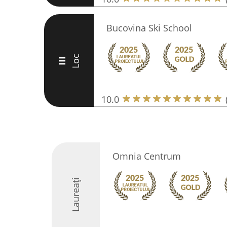
Bucovina Ski School
Loc
III
10.0
Omnia Centrum
Laureați