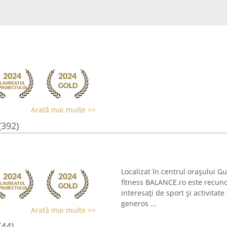
Arată mai multe >>
(392)
Localizat în centrul orașului G
fitness BALANCE.ro este recuno
interesați de sport și activitat
generos ...
Arată mai multe >>
(44)