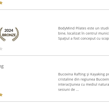
BodyMind Pilates este un studio
bine, localizat în centrul munic
Spațiul a fost conceput cu scopu
ng
Bucovina Rafting și Kayaking pr
cristaline din regiunea Bucovin
interacțiunea cu mediul natur
sesiuni de ...