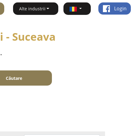
Login
Alte industrii
i - Suceava
.
Căutare