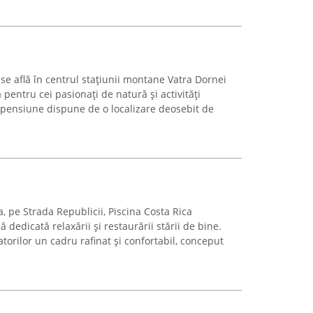
se află în centrul stațiunii montane Vatra Dornei
ă pentru cei pasionați de natură și activități
ă pensiune dispune de o localizare deosebit de
a, pe Strada Republicii, Piscina Costa Rica
dedicată relaxării și restaurării stării de bine.
atorilor un cadru rafinat și confortabil, conceput