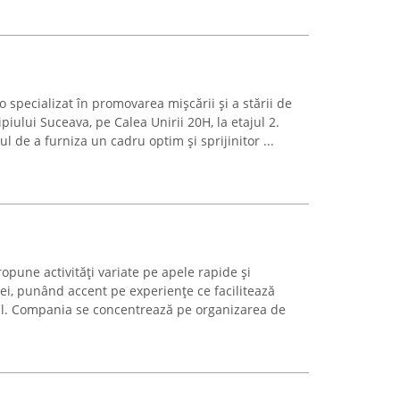
 specializat în promovarea mișcării și a stării de
ipiului Suceava, pe Calea Unirii 20H, la etajul 2.
l de a furniza un cadru optim și sprijinitor ...
opune activități variate pe apele rapide și
ei, punând accent pe experiențe ce facilitează
al. Compania se concentrează pe organizarea de