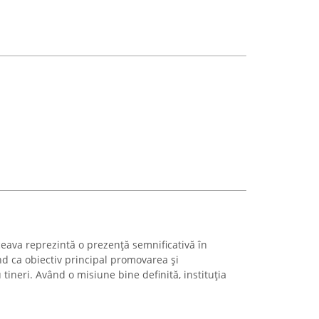
ava reprezintă o prezență semnificativă în
nd ca obiectiv principal promovarea și
tineri. Având o misiune bine definită, instituția