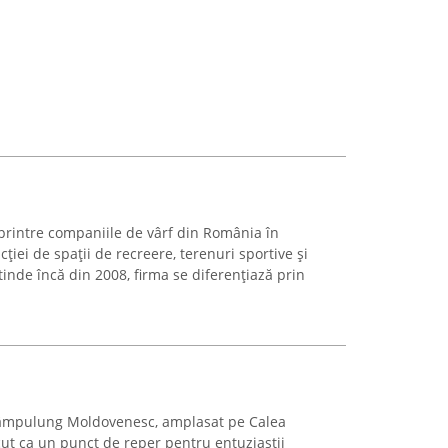
printre companiile de vârf din România în
ției de spații de recreere, terenuri sportive și
ntinde încă din 2008, firma se diferențiază prin
âmpulung Moldovenesc, amplasat pe Calea
cut ca un punct de reper pentru entuziaștii