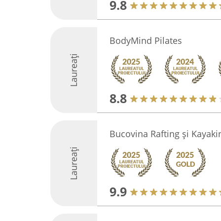
9.8
BodyMind Pilates
Laureați
8.8
Bucovina Rafting și Kayaki
Laureați
9.9