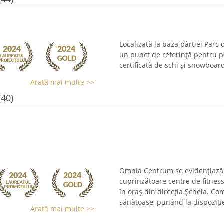
Localizată la baza pârtiei Parc 
un punct de referință pentru pa
certificată de schi și snowboar
Arată mai multe >>
(40)
Omnia Centrum se evidențiază 
cuprinzătoare centre de fitness
în oraș din direcția Șcheia. C
sănătoase, punând la dispoziție
Arată mai multe >>