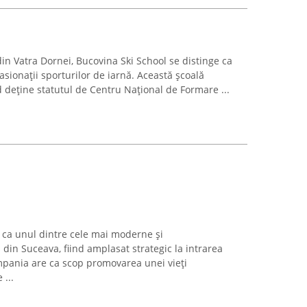
din Vatra Dornei, Bucovina Ski School se distinge ca
sionații sporturilor de iarnă. Această școală
d deține statutul de Centru Național de Formare ...
ca unul dintre cele mai moderne și
 din Suceava, fiind amplasat strategic la intrarea
ompania are ca scop promovarea unei vieți
 ...