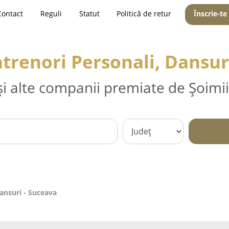
Contact
Reguli
Statut
Politică de retur
Înscrie-te
ntrenori Personali, Dansur
și alte companii premiate de Șoimii
Dansuri - Suceava