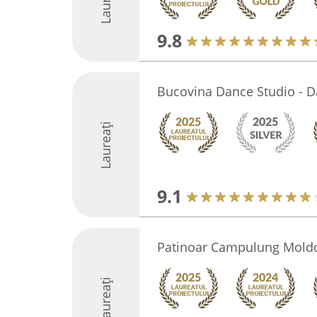
Laureați
9.8
Bucovina Dance Studio - D
Laureați
9.1
Patinoar Campulung Mold
Laureați