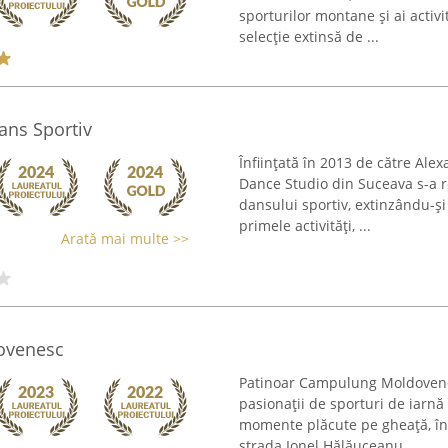
sporturilor montane și ai activ
selecție extinsă de ...
ans Sportiv
Înființată în 2013 de către Al
Dance Studio din Suceava s-a r
dansului sportiv, extinzându-și
primele activități, ...
Arată mai multe >>
ovenesc
Patinoar Campulung Moldovene
pasionații de sporturi de iarnă
momente plăcute pe gheață, în 
strada Ionel Hălăuceanu, ...