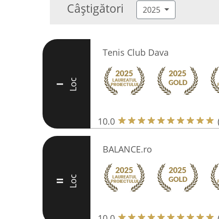
Câștigători
2025
Tenis Club Dava
Loc
I
10.0
BALANCE.ro
Loc
II
10.0