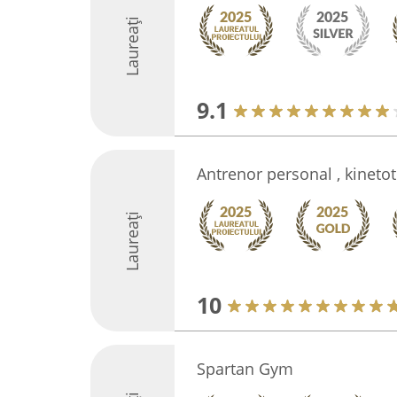
Laureați
9.1
Antrenor personal , kineto
Laureați
10
Spartan Gym