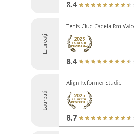
8.4
Tenis Club Capela Rm Valc
Laureați
8.4
Align Reformer Studio
Laureați
8.7