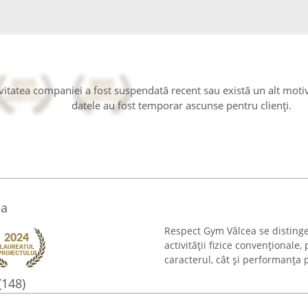
tivitatea companiei a fost suspendată recent sau există un alt moti
datele au fost temporar ascunse pentru clienți.
ea
Respect Gym Vâlcea se distinge 
activității fizice convenționale,
caracterul, cât și performanța 
(148)