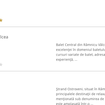
alcea
Balet Central din Râmnicu Vâlc
excelenței în domeniul baletulu
cursuri variate de balet, adresa
experiență, ...
Ștrand Ostroveni, situat în Râ
principalele destinații de rela
menționată sub denumirea de „
este amplasată într-o ...