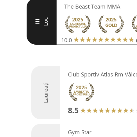
The Beast Team MMA
Loc
III
10.0
Club Sportiv Atlas Rm Vâlc
Laureați
8.5
Gym Star