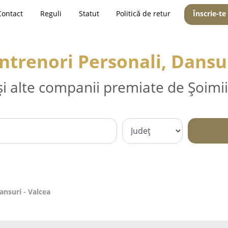
Contact
Reguli
Statut
Politică de retur
Înscrie-te
Antrenori Personali, Dansur
și alte companii premiate de Șoimii
ansuri - Valcea