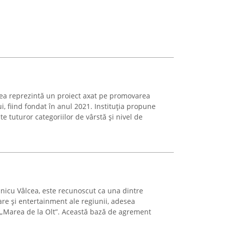
ea reprezintă un proiect axat pe promovarea
i, fiind fondat în anul 2021. Instituția propune
te tuturor categoriilor de vârstă și nivel de
mnicu Vâlcea, este recunoscut ca una dintre
xare și entertainment ale regiunii, adesea
Marea de la Olt”. Această bază de agrement