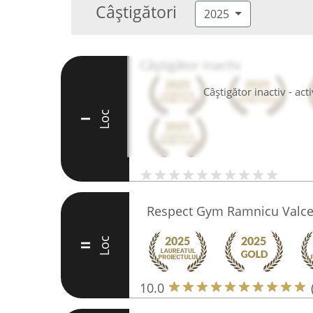
Câștigători
2025
Câștigător inactiv
Câștigător inactiv - ac
Loc
I
Respect Gym Ramnicu Valc
Loc
II
10.0