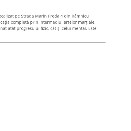
calizat pe Strada Marin Preda 4 din Râmnicu
cația completă prin intermediul artelor marțiale,
t atât progresului fizic, cât și celui mental. Este