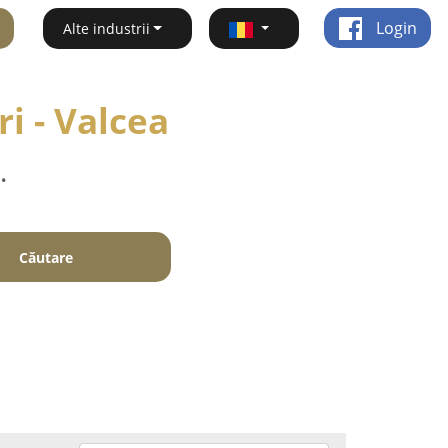
Login
Alte industrii
i - Valcea
.
Căutare