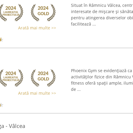
Situat în Râmnicu Vâlcea, cent
interesate de mișcare și sănăt
pentru atingerea diverselor obi
facilitează ...
Arată mai multe >>
Phoenix Gym se evidențiază ca 
activităților fizice din Râmnicu
fitness oferă spații ample, ilum
de ...
Arată mai multe >>
a - Vâlcea