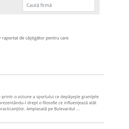
v raportat de câștigător pentru care
printr-o viziune a sportului ce depășește granițele
 prezentându-l drept o filosofie ce influențează atât
practicanților. Amplasată pe Bulevardul ...