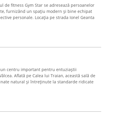
rul de fitness Gym Star se adresează persoanelor
ate, furnizând un spațiu modern și bine echipat
ective personale. Locația pe strada Ionel Geanta
un centru important pentru entuziaștii
 Vâlcea. Aflată pe Calea lui Traian, această sală de
inate natural și întreținute la standarde ridicate