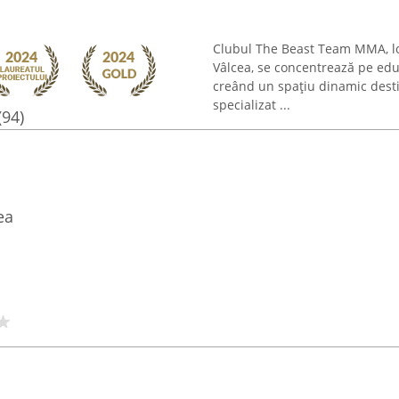
Clubul The Beast Team MMA, lo
Vâlcea, se concentrează pe edu
creând un spațiu dinamic destina
specializat ...
(94)
ea