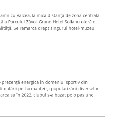
Râmnicu Vâlcea, la mică distanță de zona centrală
tă a Parcului Zăvoi, Grand Hotel Sofianu oferă o
lității. Se remarcă drept singurul hotel-muzeu
o prezență energică în domeniul sportiv din
timulării performanței și popularizării diverselor
nțarea sa în 2022, clubul s-a bazat pe o pasiune