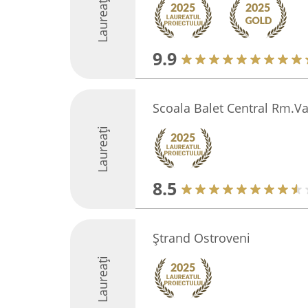
Laureați
9.9
Scoala Balet Central Rm.V
Laureați
8.5
Ștrand Ostroveni
Laureați