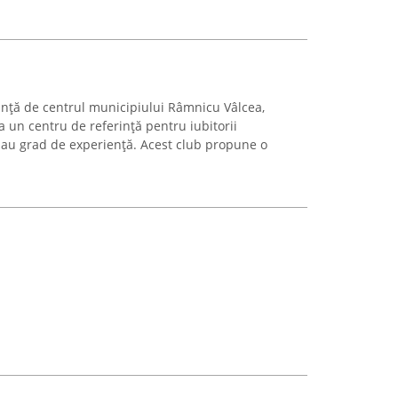
tanță de centrul municipiului Râmnicu Vâlcea,
 un centru de referință pentru iubitorii
 sau grad de experiență. Acest club propune o