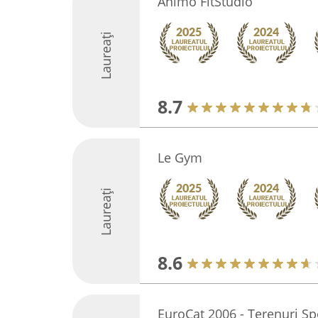
Animo FitStudio
Laureați
8.7
Le Gym
Laureați
8.6
EuroCat 2006 - Terenuri Sp