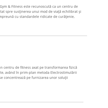
m Gym & Fitness este recunoscută ca un centru de
ntat spre susținerea unui mod de viață echilibrat și
mpreună cu standardele ridicate de curățenie,
n centru de fitness axat pe transformarea fizică
e, având în prim-plan metoda Electrostimulării
se concentrează pe furnizarea unor soluții