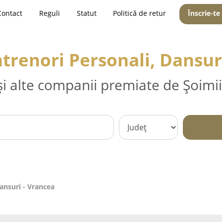
Contact
Reguli
Statut
Politică de retur
Înscrie-te
ntrenori Personali, Dansur
și alte companii premiate de Șoimii
Dansuri - Vrancea