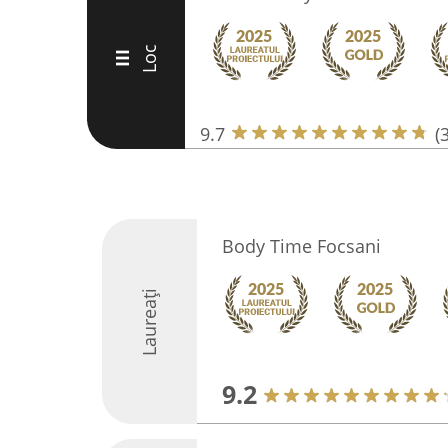
Loc
III
9.7
(
Body Time Focsani
Laureați
9.2