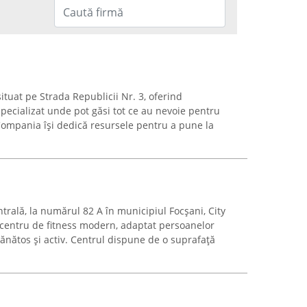
ituat pe Strada Republicii Nr. 3, oferind
specializat unde pot găsi tot ce au nevoie pentru
. Compania își dedică resursele pentru a pune la
trală, la numărul 82 A în municipiul Focșani, City
centru de fitness modern, adaptat persoanelor
 sănătos și activ. Centrul dispune de o suprafață