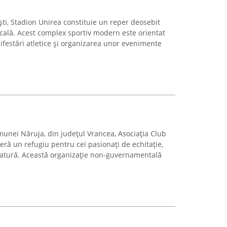
ști, Stadion Unirea constituie un reper deosebit
cală. Acest complex sportiv modern este orientat
ifestări atletice și organizarea unor evenimente
omunei Năruja, din județul Vrancea, Asociația Club
feră un refugiu pentru cei pasionați de echitație,
natură. Această organizație non-guvernamentală