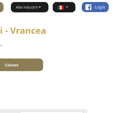
Login
Alte industrii
i - Vrancea
.
Căutare