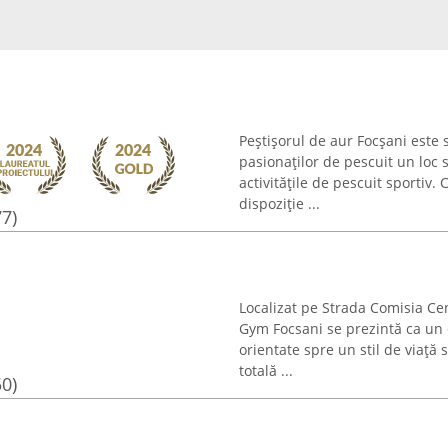
Peștișorul de aur Focșani este s
pasionaților de pescuit un loc 
activitățile de pescuit sportiv
dispoziție ...
77)
Localizat pe Strada Comisia Cen
Gym Focsani se prezintă ca un 
orientate spre un stil de viață
totală ...
50)