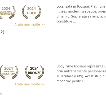
Localizată în Focșani, Platinu
fitness modern și spațios, orie
dinamic. Suprafața sa amplă, î
constituie ...
Arată mai multe >>
32)
Body Time Focșani reprezintă u
prin antrenamente personalizat
Musculare (EMS). Acest studio 
moderne pentru ...
Arată mai multe >>