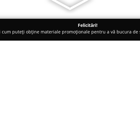
Felicitări!
ți cum puteți obține materiale promoționale pentru a vă bucura d
nsuri - Craiova
Santy Dragoș Kick-Box
Despre companie:
Santy Dragoș Kick-Box
, locali
un centru specializat în arte ma
profesional. Clubul constituie
interesate de kickboxing și au
Arată mai multe >>
pentru cei aflați la început de 
Prin intermediul programelor v