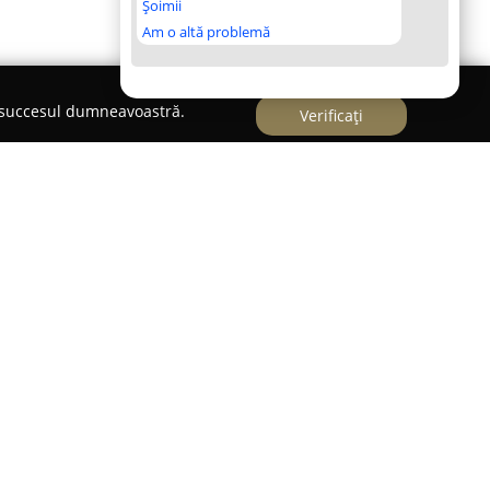
Șoimii
Am o altă problemă
e succesul dumneavoastră.
Verificați
zat în Craiova pe Bulevardul Decebal, reprezintă
rțiale și fitness, remarcabil prin nivelul său
 o alegere importantă pentru persoanele
toapărare, asigurând un cadru adecvat atât
drum, cât și pentru sportivii cu experiență.
ariate, clubul urmărește să dezvolte