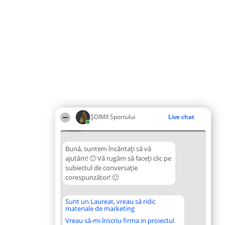
ȘOIMII Sportului
Live chat
08:29
Bună, suntem încântați să vă
ajutăm! 🙂 Vă rugăm să faceți clic pe
subiectul de conversație
corespunzător! 🙂
Sunt un Laureat, vreau să ridic
materiale de marketing
Vreau să-mi înscriu firma in proiectul