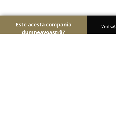
Este acesta compania
Verifica
dumneavoastră?
Șoimii Sportului
Fitness, Antrenori Personali, Da
Santy Dragoș Kick-Box
9.6
(31)