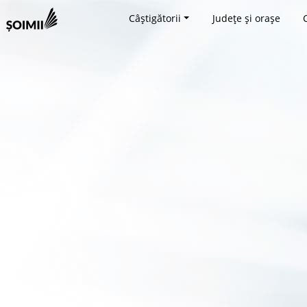
Câștigătorii
Județe și orașe