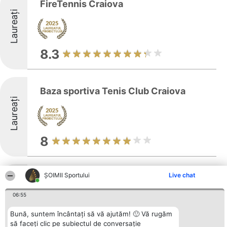
FireTennis Craiova
Laureați
8.3
Baza sportiva Tenis Club Craiova
Laureați
8
ȘOIMII Sportului
Live chat
Baza Sportiva Atletico
Laureați
06:55
Bună, suntem încântați să vă ajutăm! 🙂 Vă rugăm
să faceți clic pe subiectul de conversație