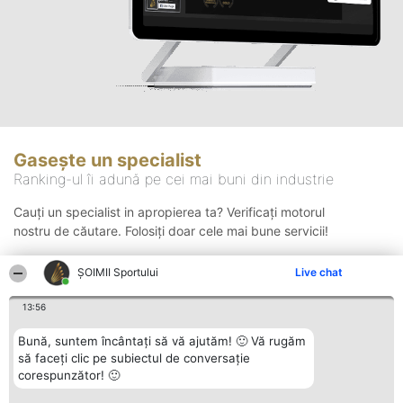
Gasește un specialist
Ranking-ul îi adună pe cei mai buni din industrie
Cauți un specialist in apropierea ta? Verificați motorul
nostru de căutare. Folosiți doar cele mai bune servicii!
ȘOIMII Sportului
Live chat
Căutare
13:56
Bună, suntem încântați să vă ajutăm! 🙂 Vă rugăm
să faceți clic pe subiectul de conversație
corespunzător! 🙂