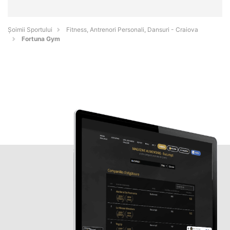
Șoimii Sportului
Fitness, Antrenori Personali, Dansuri - Craiova
Fortuna Gym