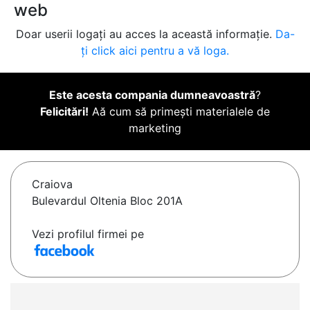
web
Doar userii logați au acces la această informație.
Da-
ți click aici pentru a vă loga.
Este acesta compania dumneavoastră
?
Felicitări!
Aă cum să primești materialele de
marketing
Craiova
Bulevardul Oltenia Bloc 201A
Vezi profilul firmei pe