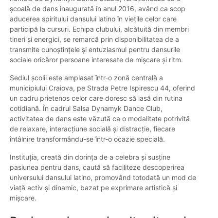
școală de dans inaugurată în anul 2016, având ca scop
aducerea spiritului dansului latino în viețile celor care
participă la cursuri. Echipa clubului, alcătuită din membri
tineri și energici, se remarcă prin disponibilitatea de a
transmite cunoștințele și entuziasmul pentru dansurile
sociale oricăror persoane interesate de mișcare și ritm.
Sediul școlii este amplasat într-o zonă centrală a
municipiului Craiova, pe Strada Petre Ispirescu 44, oferind
un cadru prietenos celor care doresc să iasă din rutina
cotidiană. În cadrul Salsa Dynamyk Dance Club,
activitatea de dans este văzută ca o modalitate potrivită
de relaxare, interacțiune socială și distracție, fiecare
întâlnire transformându-se într-o ocazie specială.
Instituția, creată din dorința de a celebra și susține
pasiunea pentru dans, caută să faciliteze descoperirea
universului dansului latino, promovând totodată un mod de
viață activ și dinamic, bazat pe exprimare artistică și
mișcare.