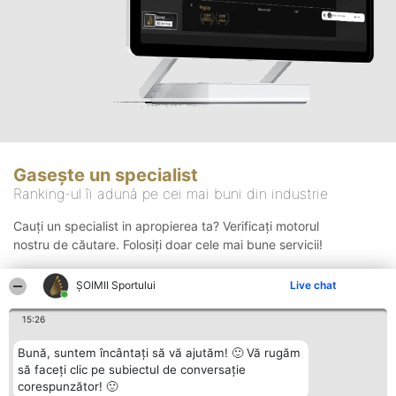
Gasește un specialist
Ranking-ul îi adună pe cei mai buni din industrie
Cauți un specialist in apropierea ta? Verificați motorul
nostru de căutare. Folosiți doar cele mai bune servicii!
ȘOIMII Sportului
Live chat
Căutare
15:26
Bună, suntem încântați să vă ajutăm! 🙂 Vă rugăm
să faceți clic pe subiectul de conversație
corespunzător! 🙂