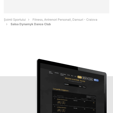
Șoimii Sportului
Fitness, Antrenori Personali, Dansuri - Craiova
Salsa Dynamyk Dance Club