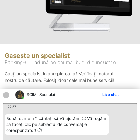
Gasește un specialist
Ranking-ul îi adună pe cei mai buni din industrie
Cauți un specialist in apropierea ta? Verificați motorul
nostru de căutare. Folosiți doar cele mai bune servicii!
ȘOIMII Sportului
Live chat
Căutare
22:57
Bună, suntem încântați să vă ajutăm! 🙂 Vă rugăm
să faceți clic pe subiectul de conversație
corespunzător! 🙂