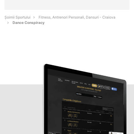
Șoimii Sportului
Fitness, Antrenori Personali, Dansuri - Craiova
Dance Conspiracy