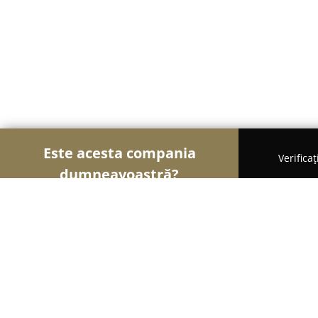
Este acesta compania
Verifica
dumneavoastră?
Șoimii Sportului
Fitness, Antrenori Personali, Da
New Look