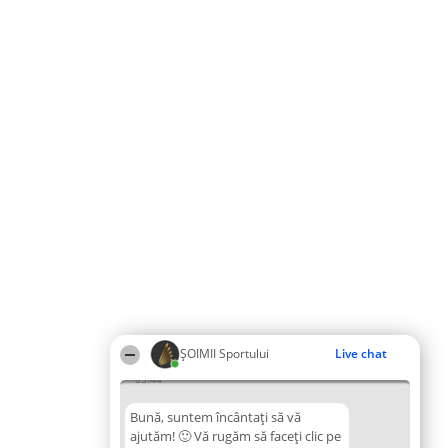
ȘOIMII Sportului
Live chat
03:44
Bună, suntem încântați să vă
ajutăm! 🙂 Vă rugăm să faceți clic pe