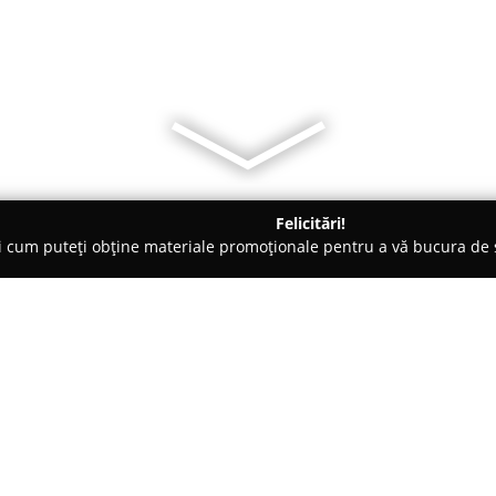
Felicitări!
ți cum puteți obține materiale promoționale pentru a vă bucura d
nsuri - Craiova
New Look
Despre companie:
New Look
reprezintă un centru