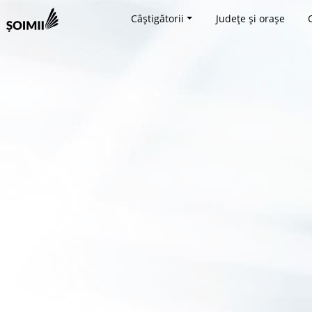
Câștigătorii
Județe și orașe