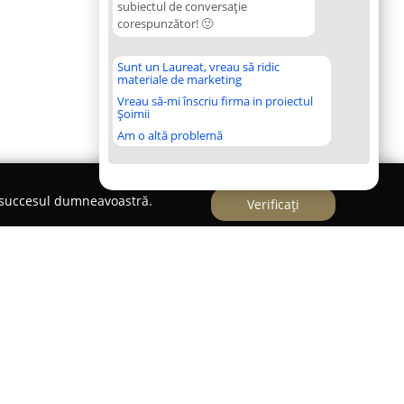
subiectul de conversație
corespunzător! 🙂
Sunt un Laureat, vreau să ridic
materiale de marketing
Vreau să-mi înscriu firma in proiectul
Șoimii
Am o altă problemă
e succesul dumneavoastră.
Verificați
 de fitness recunoscut, amplasat în centrul