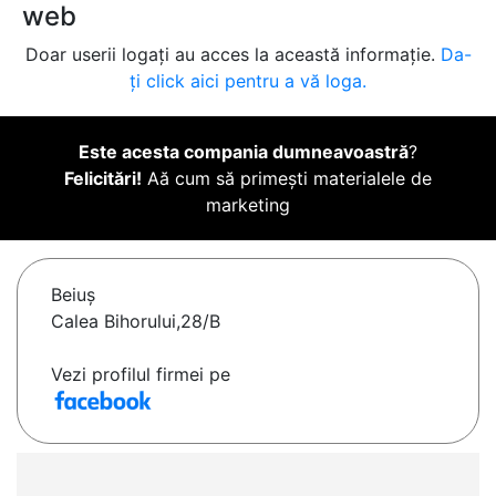
web
Doar userii logați au acces la această informație.
Da-
ți click aici pentru a vă loga.
Este acesta compania dumneavoastră
?
Felicitări!
Aă cum să primești materialele de
marketing
Beiuş
Calea Bihorului,28/B
Vezi profilul firmei pe