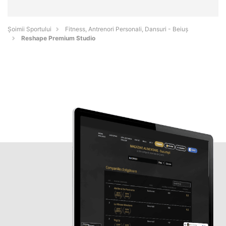
Șoimii Sportului
Fitness, Antrenori Personali, Dansuri - Beiuş
Reshape Premium Studio