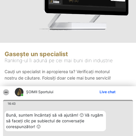
Gasește un specialist
Ranking-ul îi adună pe cei mai buni din industrie
Cauți un specialist in apropierea ta? Verificați motorul
nostru de căutare. Folosiți doar cele mai bune servicii!
ȘOIMII Sportului
Live chat
Căutare
16:43
Bună, suntem încântați să vă ajutăm! 🙂 Vă rugăm
să faceți clic pe subiectul de conversație
corespunzător! 🙂