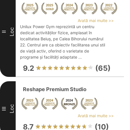
Arată mai multe >>
Unilux Power Gym reprezintă un centru
Loc
II
dedicat activităților fizice, amplasat în
localitatea Beiuș, pe Calea Bihorului numărul
22. Centrul are ca obiectiv facilitarea unui stil
de viață activ, oferind o varietate de
programe și facilități adaptate ...
9.2
(65)
Reshape Premium Studio
Loc
III
Arată mai multe >>
8.7
(10)