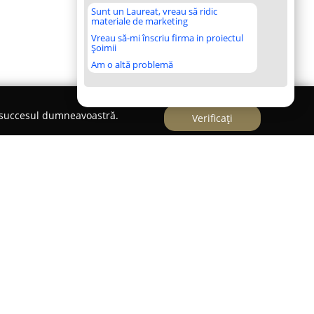
Sunt un Laureat, vreau să ridic
materiale de marketing
Vreau să-mi înscriu firma in proiectul
Șoimii
Am o altă problemă
e succesul dumneavoastră.
Verificați
tinație de referință în Oradea pentru suplimente
ce susțin performanța sportivă, precum și un stil
 larg de produse include proteine, aminoacizi, oxid
ainere, vitamine și minerale, răspunzând unei