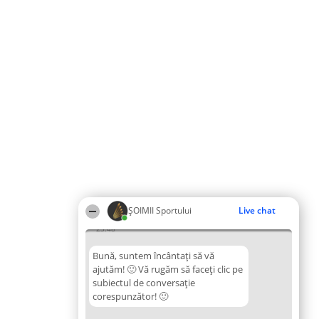
ȘOIMII Sportului
Live chat
23:48
Bună, suntem încântați să vă
ajutăm! 🙂 Vă rugăm să faceți clic pe
subiectul de conversație
corespunzător! 🙂