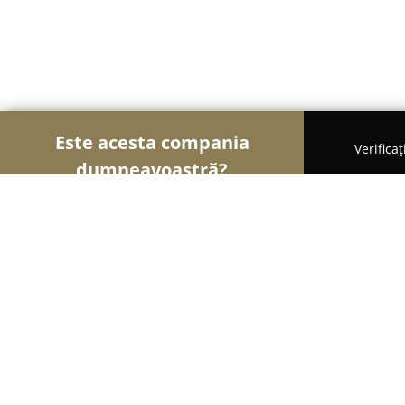
Este acesta compania
Verifica
dumneavoastră?
Șoimii Sportului
Fitness, Antrenori Personali, D
ProteinHouse