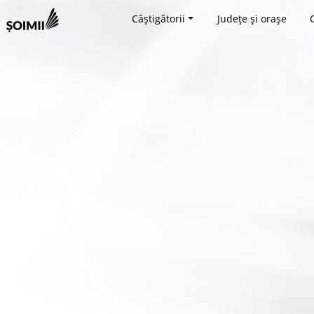
Câștigătorii
Județe și orașe