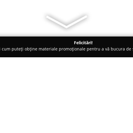
Felicitări!
ți cum puteți obține materiale promoționale pentru a vă bucura d
ansuri - Oradea
ProteinHouse
Despre companie:
ProteinHouse
reprezintă o des
nutritive premium și accesorii 
de viață echilibrat. Portofoliul
nitric, arzătoare de grăsimi, g
Arată mai multe >>