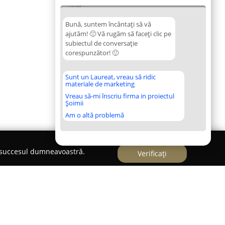
13:58
Bună, suntem încântați să vă
ajutăm! 🙂 Vă rugăm să faceți clic pe
subiectul de conversație
corespunzător! 🙂
Sunt un Laureat, vreau să ridic
materiale de marketing
Vreau să-mi înscriu firma in proiectul
Șoimii
Am o altă problemă
e succesul dumneavoastră.
Verificați