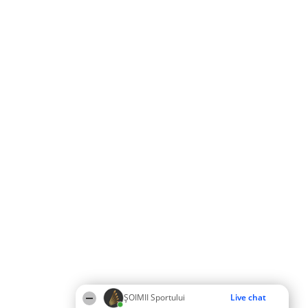
ȘOIMII Sportului
Live chat