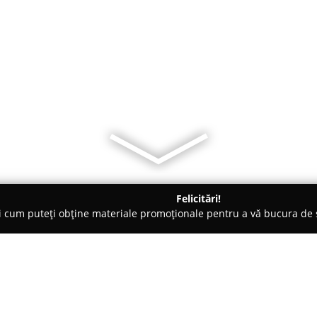
Felicitări!
ți cum puteți obține materiale promoționale pentru a vă bucura d
ansuri - Ghiroda
Club 11 - Tenis de masa, Timisoara