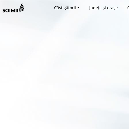
Câștigătorii
Județe și orașe