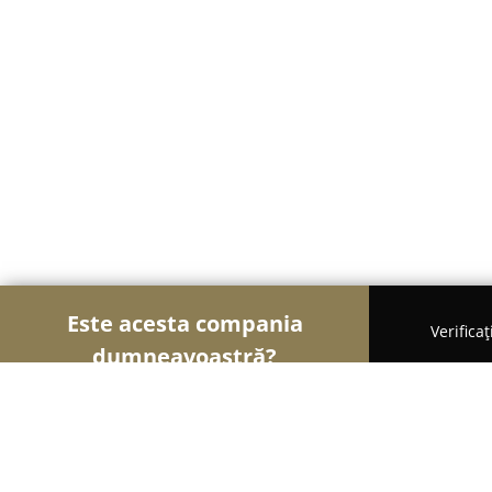
Este acesta compania
Verifica
dumneavoastră?
Șoimii Sportului
Fitness, Antrenori Personali, D