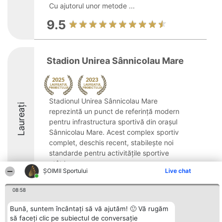
Cu ajutorul unor metode ...
9.5
Stadion Unirea Sânnicolau Mare
Stadionul Unirea Sânnicolau Mare
Laureați
reprezintă un punct de referință modern
pentru infrastructura sportivă din orașul
Sânnicolau Mare. Acest complex sportiv
complet, deschis recent, stabilește noi
standarde pentru activitățile sportive
atât la ...
ȘOIMII Sportului
Live chat
8.4
08:58
Bună, suntem încântați să vă ajutăm! 🙂 Vă rugăm
Organizator Ranking
Plebiscyt
Contact
să faceți clic pe subiectul de conversație