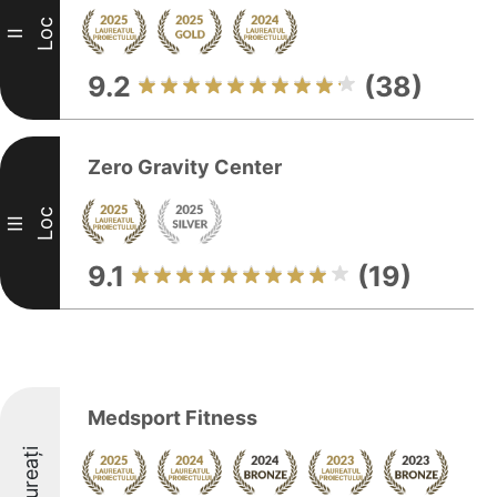
Loc
II
9.2
(38)
Zero Gravity Center
Loc
III
9.1
(19)
Medsport Fitness
Laureați