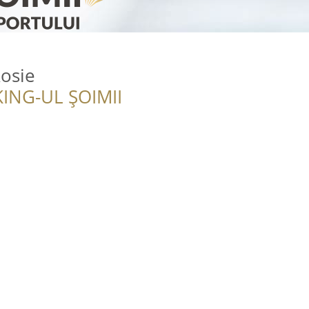
osie
ING-UL ȘOIMII