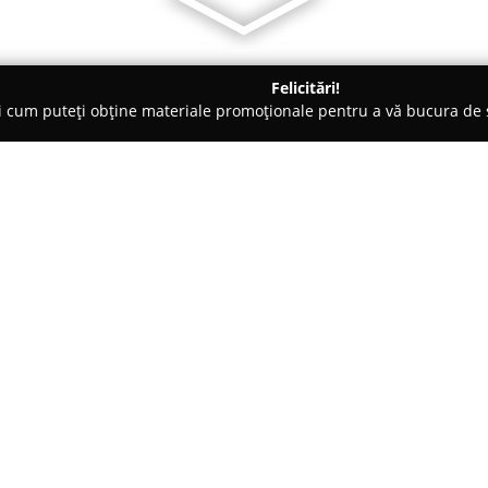
Felicitări!
ți cum puteți obține materiale promoționale pentru a vă bucura d
ansuri - Ghiroda
Arena Ciarda Rosie
Despre companie:
Situată în cartierul Ciarda Roș
un punct central al scenei sport
purta anterior denumirea de S
printr-o etapă complexă de re
2015, odată cu schimbarea propri
spațiu consacrat evenimentelor