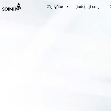
Câștigătorii
Județe și orașe