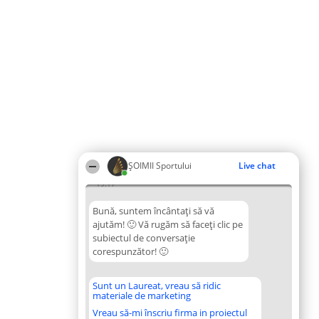
ȘOIMII Sportului
Live chat
19:17
Bună, suntem încântați să vă
ajutăm! 🙂 Vă rugăm să faceți clic pe
subiectul de conversație
corespunzător! 🙂
Sunt un Laureat, vreau să ridic
materiale de marketing
Vreau să-mi înscriu firma in proiectul