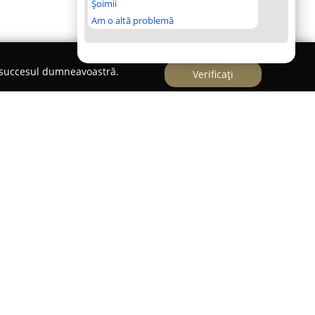
Șoimii
Am o altă problemă
e succesul dumneavoastră.
Verificați
ie din Timișoara,
Arena Ciarda Rosie
reprezintă
ive locale. Această locație multifuncțională, ce
tadionul Tehnomet până în anul 2015, a trecut
amenajare și modernizare. Începând cu anul
etății și a denumirii, arena și-a întărit rolul de
 sportive.