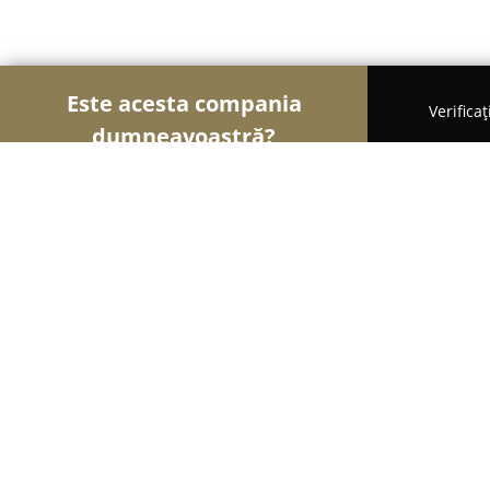
Este acesta compania
Verifica
dumneavoastră?
Șoimii Sportului
Fitness, Antrenori Personali, D
Arena Ciarda Rosie
8.6
(99)
Ghiroda, Strada Recoltei 1