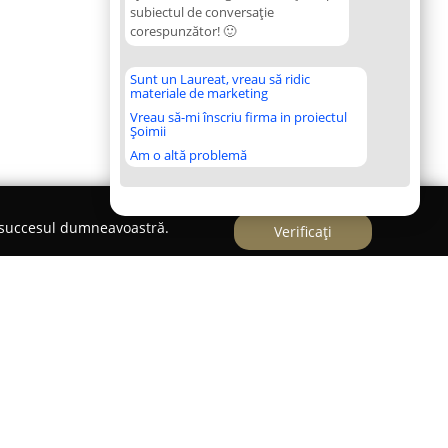
subiectul de conversație
corespunzător! 🙂
Sunt un Laureat, vreau să ridic
materiale de marketing
Vreau să-mi înscriu firma in proiectul
Șoimii
Am o altă problemă
e succesul dumneavoastră.
Verificați
pe Aleea Florin Ciungan nr. 6,
Activ Club
se