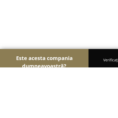
Este acesta compania
Verifica
dumneavoastră?
Șoimii Sportului
Fitness, Antrenori Personali, Da
Activ Club