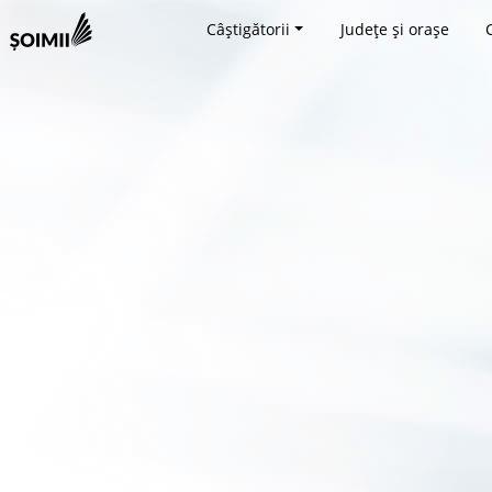
Câștigătorii
Județe și orașe