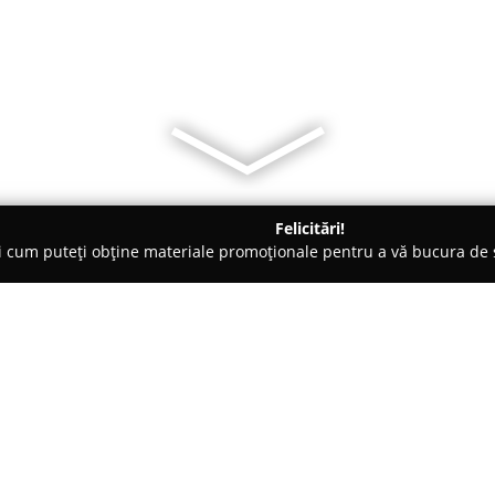
Felicitări!
ți cum puteți obține materiale promoționale pentru a vă bucura d
nsuri - Dridu
Activ Club
Despre companie:
Localizat central în București, 