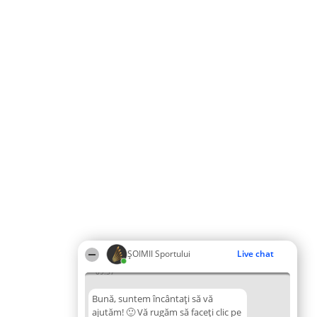
ȘOIMII Sportului
Live chat
09:37
Bună, suntem încântați să vă
ajutăm! 🙂 Vă rugăm să faceți clic pe