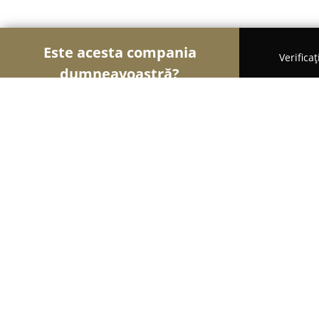
Este acesta compania
Verifica
dumneavoastră?
Șoimii Sportului
Fitness, Antrenori Personali, Da
AVPS Artemis Craiova
8
(7)
Craiova, Bld.1 Mai, Nr.42