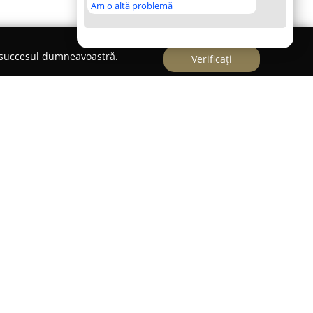
Am o altă problemă
e succesul dumneavoastră.
Verificați
it Sportiv Artemis Craiova, recunoscută și sub
ova
, se dedică cu seriozitate organizării și
oare și pescuit sportiv. Această asociație își
orile tradiției și ale profesionalismului,
ament constant față de conservarea
prudentă a resurselor naturale.
eriență în domeniul său de activitate, organizația