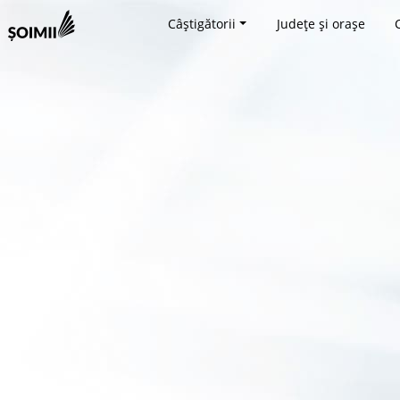
Câștigătorii
Județe și orașe