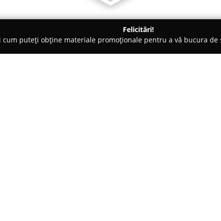
Felicitări!
ți cum puteți obține materiale promoționale pentru a vă bucura d
nsuri - Craiova
AVPS Artemis Craiova
Despre companie:
Asociația de Vânătoare și Pescu
abrevierea
AVPS Artemis Crai
susținerii activităților de vânăt
fundamentează activitatea pe val
Arată mai multe >>
remarcându-se printr-un angaj
biodiversității și gestionarea 
Cu peste treizeci de ani de exp