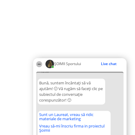
ȘOIMII Sportului
Live chat
12:38
Bună, suntem încântați să vă
ajutăm! 🙂 Vă rugăm să faceți clic pe
subiectul de conversație
corespunzător! 🙂
Sunt un Laureat, vreau să ridic
materiale de marketing
Vreau să-mi înscriu firma in proiectul
Șoimii